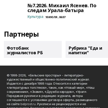
№7.2026. Михаил Ясенев. По
следам Урала-батыра
Культура
10 ИЮЛЯ , 06:07
Партнеры
Фотобанк
Рубрика "Еда и
журналистов РБ
напитки"
© 1998-2026, «Бельские просторы» - литературно-
художественный и общественно-политический журнал.
Издается с декабря 1998 года. Относится к категории
«литературных толстяков», таких, как «Новый мир», «Наш
современник», «Знамя», «Дружба народов», «Урал».
Передавая рукописи в редакцию журнала, авторы
соглашаются с условиями договора оферты, размещенного
на сайте
belprost.ru
. Рукописи не рецензируются и не