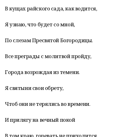
В кущах райского сада, как водится,
Я узнаю, что будет со мной,
По слезам Пресвятой Богородицы.
Все преграды с молитвой пройду,
Города возрождая из темени.
Я святыни свои обрету,
Чтоб они не терялись во времени.
И прилягу на вечный покой
В том краю, горевать не приходится,