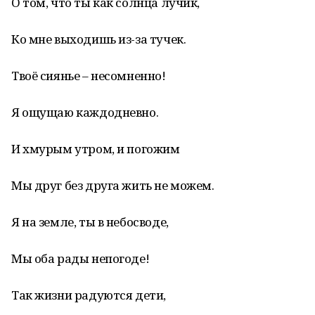
О том, что ты как солнца лучик,
Ко мне выходишь из-за тучек.
Твоё сиянье – несомненно!
Я ощущаю каждодневно.
И хмурым утром, и погожим
Мы друг без друга жить не можем.
Я на земле, ты в небосводе,
Мы оба рады непогоде!
Так жизни радуются дети,