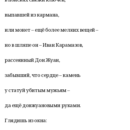
выпавшей из кармана,
или монет – ещё более мелких вещей –
но в шляпе он – Иван Карамазов,
рассеянный Дон Жуан,
забывший, что сердце – камень
у статуй убитым мужьям –
да ещё донжуановыми руками.
Глядишь из окна: