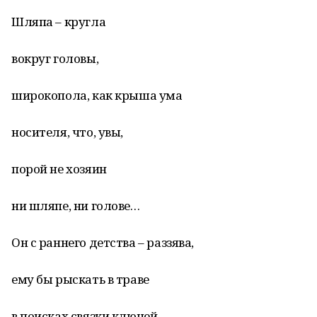
Шляпа – кругла
вокруг головы,
широкопола, как крыша ума
носителя, что, увы,
порой не хозяин
ни шляпе, ни голове…
Он с раннего детства – раззява,
ему бы рыскать в траве
в поисках связки ключей,