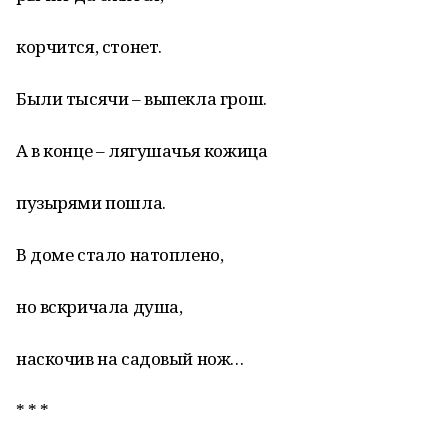
корчится, стонет.
Были тысячи – выпекла грош.
А в конце – лягушачья кожица
пузырями пошла.
В доме стало натоплено,
но вскричала душа,
наскочив на садовый нож…
* * *