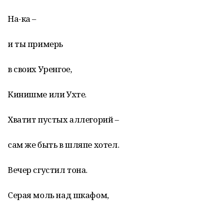
На-ка –
и ты примерь
в своих Уренгое,
Кинишме или Ухте.
Хватит пустых аллегорий –
сам же быть в шляпе хотел.
Вечер сгустил тона.
Серая моль над шкафом,