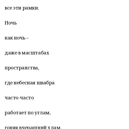
все эти рамки.
Ночь
как ночь –
даже в масштабах
пространства,
где небесная швабра
часто-часто
работает по углам,
гоняя вчерашний хлам,