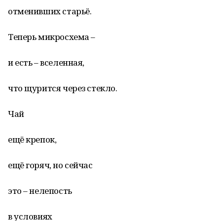
отменивших старьё.
Теперь микросхема –
и есть – вселенная,
что щурится через стекло.
Чай
ещё крепок,
ещё горяч, но сейчас
это – нелепость
в условиях