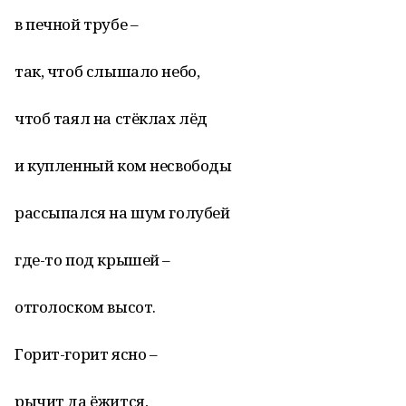
в печной трубе –
так, чтоб слышало небо,
чтоб таял на стёклах лёд
и купленный ком несвободы
рассыпался на шум голубей
где-то под крышей –
отголоском высот.
Горит-горит ясно –
рычит да ёжится,