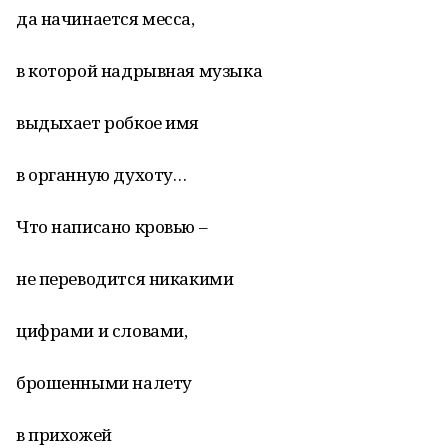
да начинается месса,
в которой надрывная музыка
выдыхает робкое имя
в органную духоту…
Что написано кровью –
не переводится никакими
цифрами и словами,
брошенными налету
в прихожей