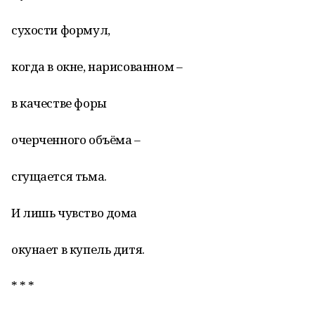
сухости формул,
когда в окне, нарисованном –
в качестве форы
очерченного объёма –
сгущается тьма.
И лишь чувство дома
окунает в купель дитя.
* * *