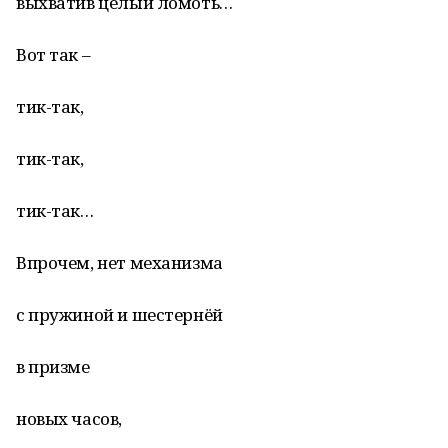
выхватив целый ломоть…
Вот так –
тик-так,
тик-так,
тик-так…
Впрочем, нет механизма
с пружиной и шестернёй
в призме
новых часов,