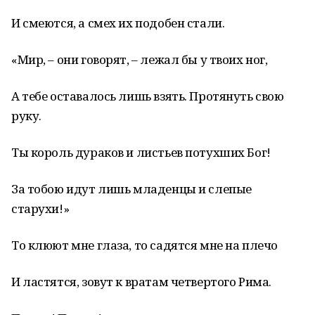
И смеются, а смех их подобен стали.
«Мир, – они говорят, – лежал бы у твоих ног,
А тебе оставалось лишь взять. Протянуть свою
руку.
Ты король дураков и листьев потухших Бог!
За тобою идут лишь младенцы и слепые
старухи!»
То клюют мне глаза, то садятся мне на плечо
И ластятся, зовут к вратам четвертого Рима.