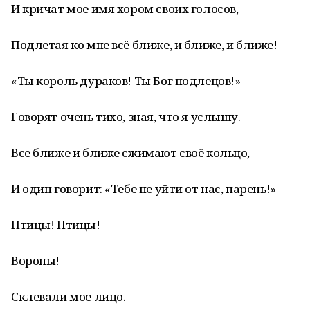
И кричат мое имя хором своих голосов,
Подлетая ко мне всё ближе, и ближе, и ближе!
«Ты король дураков! Ты Бог подлецов!» –
Говорят очень тихо, зная, что я услышу.
Все ближе и ближе сжимают своё кольцо,
И один говорит: «Тебе не уйти от нас, парень!»
Птицы! Птицы!
Вороны!
Склевали мое лицо.