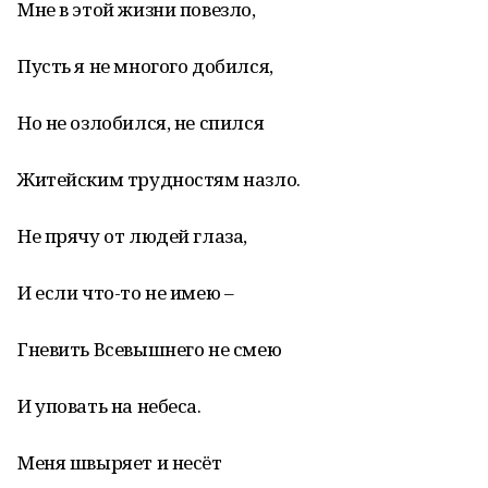
Мне в этой жизни повезло,
Пусть я не многого добился,
Но не озлобился, не спился
Житейским трудностям назло.
Не прячу от людей глаза,
И если что-то не имею –
Гневить Всевышнего не смею
И уповать на небеса.
Меня швыряет и несёт