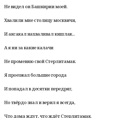
Не видел он Башкирии моей.
Хвалили мне столицу москвичи,
И аксакал нахваливал кишлак...
А я ни за какие калачи
Не променяю свой Стерлитамак.
Я проезжал большие города
И попадал в десятки передряг,
Но твёрдо знал и верил я всегда,
Что дома ждут, что ждёт Стерлитамак.