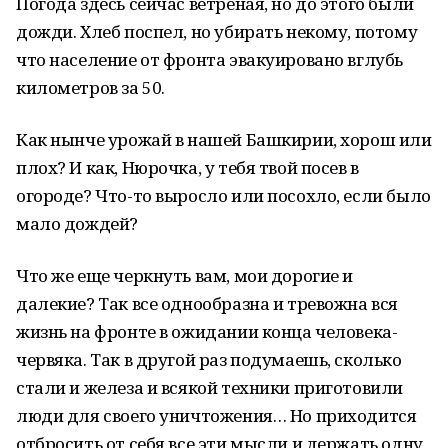
Погода здесь сейчас ветреная, но до этого были
дожди. Хлеб поспел, но убирать некому, потому
что население от фронта эвакуировано вглубь
километров за 50.
Как нынче урожай в нашей Башкирии, хорош или
плох? И как, Нюрочка, у тебя твой посев в
огороде? Что-то выросло или посохло, если было
мало дождей?
Что же еще черкнуть вам, мои дорогие и
далекие? Так все однообразна и тревожна вся
жизнь на фронте в ожидании конца человека-
червяка. Так в другой раз подумаешь, сколько
стали и железа и всякой техники приготовили
люди для своего уничтожения… Но приходится
отбросить от себя все эти мысли и держать одну