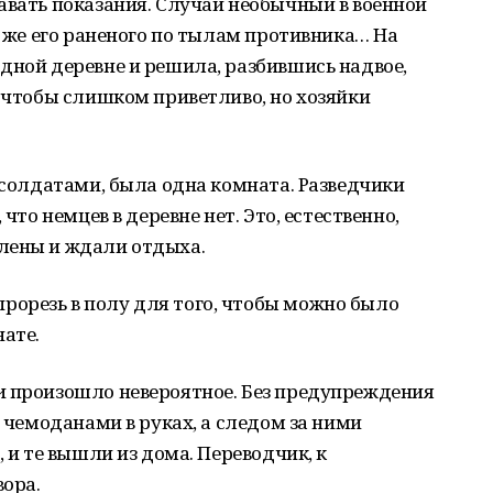
авать показания. Случай необычный в военной
ь же его раненого по тылам противника… На
дной деревне и решила, разбившись надвое,
о чтобы слишком приветливо, но хозяйки
ю солдатами, была одна комната. Разведчики
 что немцев в деревне нет. Это, естественно,
лены и ждали отдыха.
орезь в полу для того, чтобы можно было
ате.
и произошло невероятное. Без предупреждения
с чемоданами в руках, а следом за ними
, и те вышли из дома. Переводчик, к
ора.