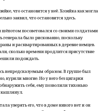
яйке, что остановится у неё. Хозяйка как могла
ельно заявил, что остановится здесь.
 шёпотом посоветовался со своими солдатами
ть генерала было рискованно, поскольку
храны и расквартированных в деревне немцев.
нали, сколько времени продлится присутствие
 решили подождать.
сь непредсказуемым образом. В группе был
о, курили многие. Но у него без цигарки
обнаружить себя, ему позволили тихонько
о кашлянул.
тала уверять его, что в доме никого нет и он