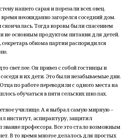
ену нашего сарая и порезали всех овец.
то время неожиданно загорелся соседний дом.
и скончалась. Тогда коровы были спасением
ли не основным продуктом питания для детей.
с, секретарь обкома партии распорядился
ню.
дто светлее. Он привез с собой гостинцы и
соседи и их дети. Это были незабываемые дни.
 Отца по работе переводили с одного места на
шлось обучаться в пяти сельских школах.
летное училище. А я выбрал самую мирную –
л институт, аспирантуру, защитил
 звание профессора. Все это стало возможным
нет. В то время многое делалось для простых