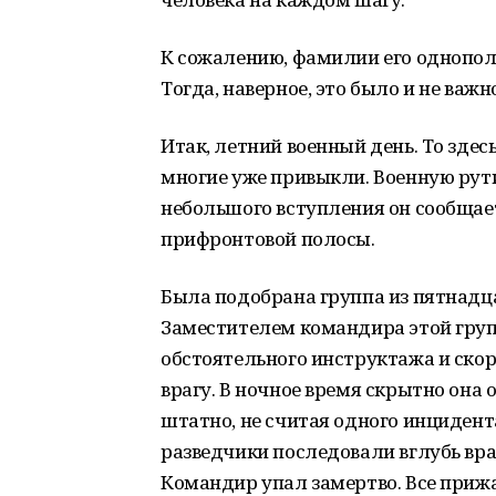
К сожалению, фамилии его однополч
Тогда, наверное, это было и не важн
Итак, летний военный день. То здес
многие уже привыкли. Военную рут
небольшого вступления он сообщае
прифронтовой полосы.
Была подобрана группа из пятнадца
Заместителем командира этой груп
обстоятельного инструктажа и скор
врагу. В ночное время скрытно она
штатно, не считая одного инцидента
разведчики последовали вглубь вра
Командир упал замертво. Все прижа