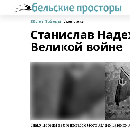
80 лет Победы
7 МАЯ , 06:43
Станислав Наде
Великой войне
Знамя Победы над рейхстагом (фото: Халдей Евгений 