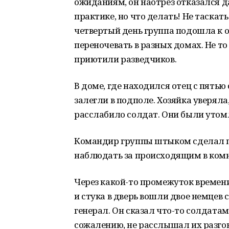
ожиданиям, он наотрез отказался д
практике, но что делать! Не таскат
четвертый день группа подошла к о
переночевать в разных домах. Не т
приютили разведчиков.
В доме, где находился отец с пять
залегли в подполе. Хозяйка уверяла,
расслабило солдат. Они были утом
Командир группы штыком сделал пр
наблюдать за происходящим в комн
Через какой-то промежуток времен
и стука в дверь вошли двое немцев 
генерал. Он сказал что-то солдатам
сожалению, не расслышал их разгов