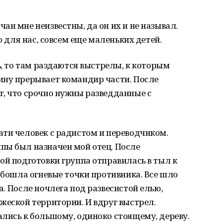
ан мне неизвестны, да он их и не называл.
о для нас, совсем еще маленьких детей.
ь, то там раздаются выстрелы, к которым
ину прерывает командир части. После
т, что срочно нужны разведданные с
ти человек с радистом и переводчиком.
пы был назначен мой отец. После
ой подготовки группа отправилась в тыл к
 обошла огневые точки противника. Все шло
. После ночлега под развесистой елью,
жеской территории. И вдруг выстрел.
лись к большому, одиноко стоящему, дереву.