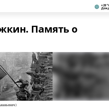
+28 °
Дож
жкин. Память о
Ананьевич )