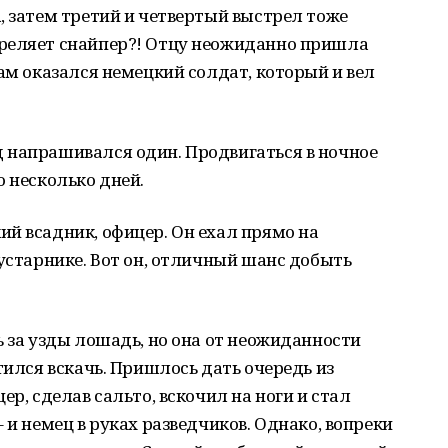
, затем третий и четвертый выстрел тоже
реляет снайпер?! Отцу неожиданно пришла
Там оказался немецкий солдат, который и вел
 напрашивался один. Продвигаться в ночное
о несколько дней.
й всадник, офицер. Он ехал прямо на
кустарнике. Вот он, отличный шанс добыть
ь за узды лошадь, но она от неожиданности
тился вскачь. Пришлось дать очередь из
ер, сделав сальто, вскочил на ноги и стал
 и немец в руках разведчиков. Однако, вопреки