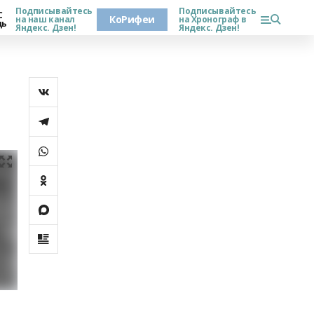
Подписывайтесь
Подписывайтесь
С
КоРифеи
на наш канал
на Хронограф в
дь
Яндекс. Дзен!
Яндекс. Дзен!