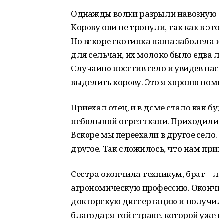
Однажды волки разрыли навозную ст
Корову они не тронули, так как в э
Но вскоре скотинка наша заболела 
для сельчан, их молоко было едва 
Случайно посетив село и увидев на
выделить корову. Это я хорошо пом
Приехал отец, и в доме стало как бу
небольшой отрез ткани. Приходили 
Вскоре мы переехали в другое село.
другое. Так сложилось, что нам при
Сестра окончила техникум, брат – 
агрономическую профессию. Окончи
докторскую диссертацию и получил
благодаря той стране, которой уже 