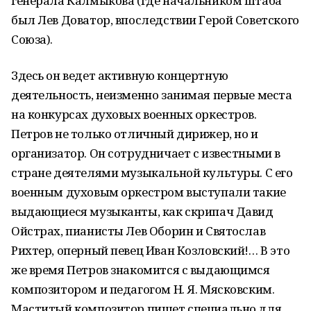
генерала Калмыкова (где начальником штаба
был Лев Доватор, впоследствии Герой Советского
Союза).
Здесь он ведет активную концертную
деятельность, неизменно занимая первые места
на конкурсах духовых военных оркестров.
Петров не только отличный дирижер, но и
организатор. Он сотрудничает с известными в
стране деятелями музыкальной культуры. С его
военным духовым оркестром выступали такие
выдающиеся музыканты, как скрипач Давид
Ойстрах, пианисты Лев Оборин и Святослав
Рихтер, оперный певец Иван Козловский!… В это
же время Петров знакомится с выдающимся
композитором и педагогом Н. Я. Мясковским.
Маститый композитор пишет специально для