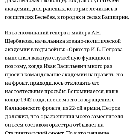
давал множество концертов для слушателей
академии, для раненых, которые лечились в
госпиталях Белебея, в городах и селах Башкирии.
Из воспоминаний генерал-майора А.Н.
Щербакова, начальника военно-политической
академии в годы войны: «Оркестр И. В. Петрова
выполнял важную служебную функцию, и
поэтому, когда Иван Васильевич много раз
просил командование академии направить его
на фронт, приходилось отклонять его
настоятельные просьбы. Вспоминается, как в
конце 1942 года, после моего возвращения с
Калининского фронта, из 22-ой армии, Петров
доложил, что с разрешения моего заместителя
он всем составом оркестра отбывает на
Сталинградский фронт. Но я это решение