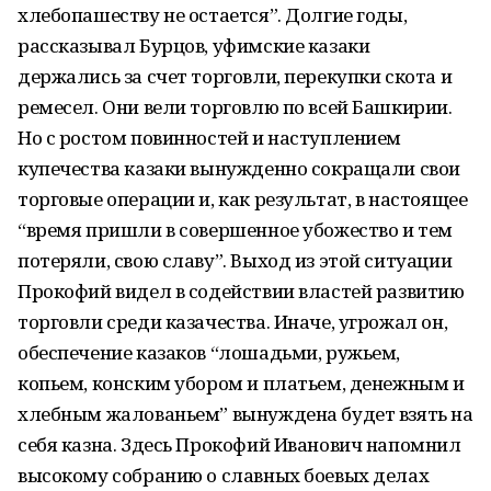
хлебопашеству не остается”. Долгие годы,
рассказывал Бурцов, уфимские ка­заки
держались за счет торговли, перекупки скота и
ремесел. Они вели торговлю по всей Башкирии.
Но с ростом повинностей и наступлением
купечества казаки вынуж­денно сокращали свои
торговые операции и, как результат, в настоящее
“время при­шли в совершенное убожество и тем
потеряли, свою славу”. Выход из этой ситуации
Прокофий видел в содействии властей развитию
торговли среди казачества. Иначе, угрожал он,
обеспечение казаков “лошадьми, ружьем,
копьем, конским убором и пла­тьем, денежным и
хлебным жалованьем” вынуждена будет взять на
себя казна. Здесь Прокофий Иванович напомнил
высокому собранию о славных боевых делах