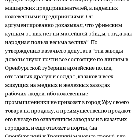
мишарских предпринимателей, владевших
кожевенными предприятиями. Он
аргументированно доказывал, что уфимским
купцам от них нет ни малейшей обиды, тогда как
народная польза весьма вели­ка”. По
утверждению казачьего депутата “эти заводы
довольствуют почти все состоя­щие по линиям в
Оренбургской губернии армейские полки,
отставных драгун и солдат, казаков и всех
живущих на медных и железных заводах
рабочих людей: ибо кожевен­ные
промышленники не привозят в город Уфу своего
товара на продажу, а преимуще­ственно продают
его в уезде по означенным заводам и в казачьих
городках, и еще от­возят в порты, (на
Оренбургский и Троицкий меновые дворы), где