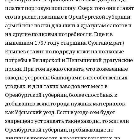
платят портовую пошлину. Сверх того они ставят
его на расположенные в Оренбургской губернии
ар­мейские полки для шитья драгунам сапогов и
на другие полковыя потребности. Еще и в
нынешнем 1767 году старшина Султан(мрат)
Енышев ставит по подряду кожи на полковые
потребы в Билярской и Шешминской драгунские
полки. При том нужно ска­зать, что кожевенные
заводы устроены башкирами в их собственных
угодьях, и для таких заводов нет мест в
Оренбургской губернии, более способных к
добыванию вся­кого рода нужных материалов,
как Уфимский уезд. Если в уезде сем будет
запрещено устраивать такие заводы, то жители
Оренбургской губернии, пребывающие по
линиям в крепостях, в казачьих городках, на