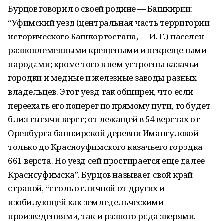
Бурцов говорил о своей родине — Башкирии:
“Уфимский уезд (центральная часть территории
исторического Башкорто­стана, — И. Г.) населен
разноплеменными крещеными и некрещеными
народами; кроме того в нем устроены казачьи
городки и медные и железные заводы разных
владельцев. Этот уезд так обширен, что если
переехать его поперег по прямому пути, то будет
близ тысячи верст; от лежащей в 54 верстах от
Оренбурга башкирской деревни Имангуловой
только до Красноуфимского казачьего городка
661 верста. Но уезд сей простирает­ся еще далее
Красноуфимска”. Бурцов называет свой край
страной, “столь отличной от других и
изобилующей как земледельческими
произведениями, так и разного рода зве­рями.