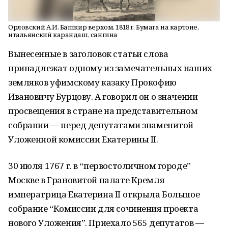
Орловский А.И. Башкир верхом. 1818 г. Бумага на картоне,
итальянский карандаш, сангина
Вынесенные в заголовок статьи слова
принадлежат одному из замечательных на­ших
земляков уфимскому казаку Прокофию
Ивановичу Бурцову. А говорил он о зна­чении
просвещения в стране на представительном
собрании — перед депутатами знаме­нитой
Уложенной комиссии Екатерины II.
30 июля 1767 г. в “первостоличном городе”
Москве в Грановитой палате Кремля
императрица Екатерина II открыла Большое
собрание “Комиссии для со­чинения проекта
нового Уложения”. Приехало 565 депутатов —