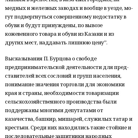
медных и железных заводах и вообще в уезде, мо­
гут подвергнуться совершенному недостатку в
обуви и будут принуждены, по вывозе
кожевенного товара и обуви из Казани и из
других мест, наддавать лишнюю цену”.
Высказывания П. Бурцова о свободе
предпринимательской деятельности для пред­
ставителей всех сословий и групп населения,
понимание значения торговли для эко­номики
края и страны, необходимости товаризации
сельскохозяйственного производ­ства были
поддержаны многими депутатами от
казачества, башкир, мишарей, служи­лых татар и
крестьян. Среди них находились такие стойкие и
последовательные защит­ники народных