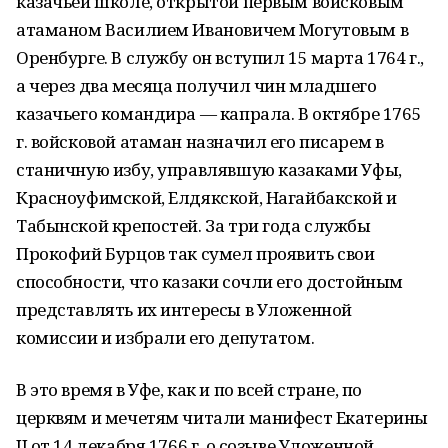
казачьей школе, открытой первым войсковым
атаманом Василием Ивановичем Могутовым в
Оренбурге. В службу он вступил 15 марта 1764 г.,
а через два месяца получил чин младшего
казачьего командира — капрала. В октябре 1765
г. войсковой атаман назначил его писарем в
станич­ную избу, управлявшую казаками Уфы,
Красноуфимской, Елдякской, Нагайбакской и
Табынской крепостей. За три года службы
Прокофий Бурцов так сумел проявить свои
способности, что казаки сочли его достойным
представлять их интересы в Уложенной
комиссии и избрали его депутатом.
В это время в Уфе, как и по всей стране, по
церквям и мечетям читали манифест Екатерины
II от 14 декабря 1766 г. о созыве Уложенной