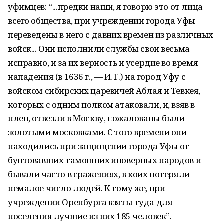
уфимцев: “...предки наши, я говорю это от лица
всего общества, при учреждении города Уфы
переведены в него с давних времен из различных
войск... Они исполнили службы свои весьма
исправно, и за их верность и усердие во время
нападения (в 1636 г., — И. Г.) на город Уфу с
войском сибирских царевичей Аблая и Тевкея,
которых с одним полком атаковали, и, взяв в
плен, отвезли в Москву, пожалованы были
золотыми московками. С того времени они
находились при защищении города Уфы от
бунтовавших тамош­них иноверных народов и
бывали часто в сражениях, в коих потеряли
немалое число людей. К тому же, при
учреждении Оренбурга взяты туда для
поселения лучшие из них 185 человек”.