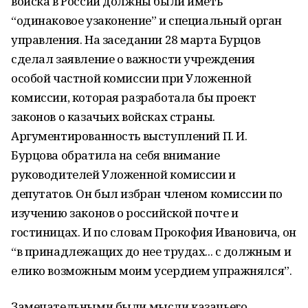
войска в России должны были иметь
“одинаковое узаконение” и специальный ор­ган
управления. На заседании 28 марта Бурцов
сделал заявление о важности учрежде­ния
особой частной комиссии при Уложенной
комиссии, которая разработала бы про­ект
законов о казачьих войсках страны.
Аргументированность выступлений П. И.
Бурцова обратила на себя внимание
руководителей Уложенной комиссии и
депутатов. Он был избран членом комиссии по
изучению законов о российской почте и
гостиницах. И по словам Прокофия Ивановича, он
“в принадлежащих до нее трудах... с должным и
елико возможным моим усердием упражнялся”.
Замечательными были мысли казачьего