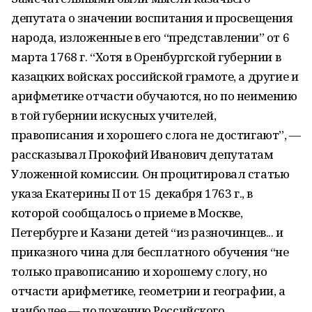
депутата о значении воспитания и просве­щения
народа, изложенные в его “представлении” от 6
марта 1768 г. “Хотя в Орен­бургской губернии в
казацких войсках российской грамоте, а другие и
арифметике от­части обучаются, но по неимению
в той губернии искусных учителей,
правописания и хорошего слога не достигают”, —
рассказывал Прокофий Иванович депутатам
Уло­женной комиссии. Он процитировал статью
указа Екатерины II от 15 декабря 1763 г., в
которой сообщалось о приеме в Москве,
Петербурге и Казани детей “из разночинцев... и
приказного чина для бесплатного обучения “не
только правописанию и хорошему слогу, но
отчасти арифметике, геометрии и географии, а
наиболее — положению Рос­сийского