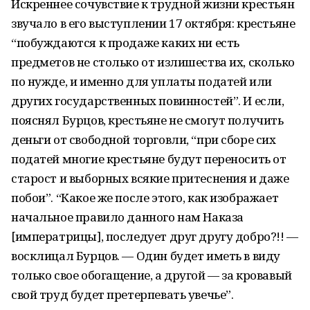
Искреннее сочувствие к трудной жизни крестьян
звучало в его выступлении 17 ок­тября: крестьяне
“побуждаются к продаже каких ни есть
предметов не столько от из­лишества их, сколько
по нужде, и именно для уплаты податей или
других государ­ственных повинностей”. И если,
пояснял Бурцов, крестьяне не смогут получить
деньги от свободной торговли, “при сборе сих
податей многие крестьяне будут переносить от
старост и выборных всякие притеснения и даже
побои”. “Какое же после этого, как изображает
начальное правило данного нам Наказа
[императрицы], последует друг другу добро?!! —
восклицал Бурцов. — Один будет иметь в виду
только свое обогаще­ние, а другой — за кровавый
свой труд будет претерпевать увечье”.