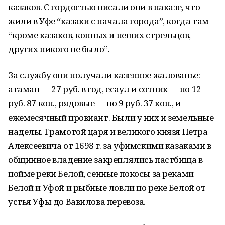
казаков. С гордостью писали они в наказе, что
жили в Уфе “казаки с начала города”, когда там
“кроме казаков, конных и пеших стрельцов,
других никого не было”.
За службу они получали казенное жалованье:
атаман — 27 руб. в год, есаул и сотник — по 12
руб. 87 коп., рядовые — по 9 руб. 37 коп., и
ежемесячный провиант. Были у них и земельные
наделы. Грамотой царя и великого князя Петра
Алексеевича от 1698 г. за уфимскими казаками в
общинное владение закреплялись пастбища в
пойме реки Белой, сенные покосы за реками
Белой и Уфой и рыбные ловли по реке Белой от
устья Уфы до Вавилова перевоза.