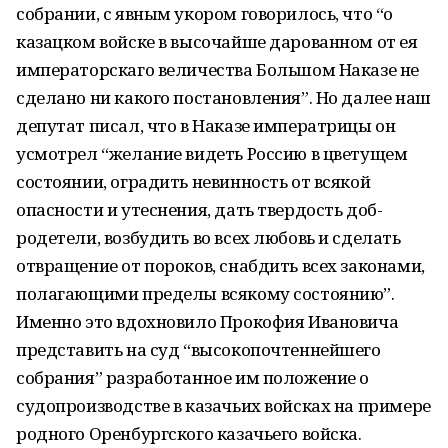
собрании, с явным укором говорилось, что “о
казацком войске в высочайше дарованном от ея
императорскаго величества Большом Наказе не
сделано ни какого постановления”. Но далее наш
депу­тат писал, что в Наказе императрицы он
усмотрел “желание видеть Россию в цветущем
состоянии, оградить невинность от всякой
опасности и утеснения, дать твердость доб­
родетели, возбудить во всех любовь и сделать
отвращение от пороков, снабдить всех законами,
полагающими пределы всякому состоянию”.
Именно это вдохновило Прокофия Ивановича
представить на суд “высокопочтеннейшего
собрания” разработанное им положение о
судопроизводстве в казачьих войсках на примере
родного Оренбург­ского казачьего войска.