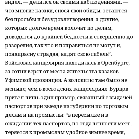
видел, — делился он своими наблюдениями, —
что многие казаки, снося свои обиды, остаются
без просьбы и без удовлетворения, а другие,
которых долгое время волочат по делам,
доводятся до крайней бедности и совершенно до
разорения, так что и поправиться не могут и,
пона­прасну страдая, видят свою гибель”.
Войсковая канцелярия находилась в Оренбурге,
за сотни верст от места жительства казаков
Уфимской провинции. А волокиты там было не
меньше, чем в воеводских канцеляриях. Бурцов
привел лишь один пример, связан­ный с выдачей
паспортов при выезде из губернии по торговым
делам и на промыслы: “в пересылке и в
ожидании тех паспортов, по отдаленности мест,
теряется к промыс­лам удобное зимнее время,