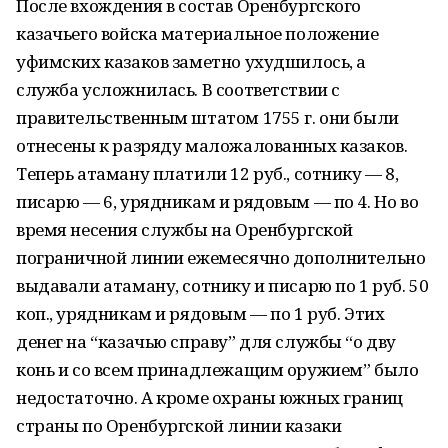
После вхождения в состав Оренбургского
казачьего войска материальное положе­ние
уфимских казаков заметно ухудшилось, а
служба усложнилась. В соответствии с
правительственным штатом 1755 г. они были
отнесены к разряду маложалованных казаков.
Теперь атаману платили 12 руб., сотнику — 8,
писарю — 6, урядникам и рядо­вым — по 4. Но во
время несения службы на Оренбургской
пограничной линии ежеме­сячно дополнительно
выдавали атаману, сотнику и писарю по 1 руб. 50
коп., урядни­кам и рядовым — по 1 руб. Этих
денег на “казачью справу” для службы “о дву
конь и со всем принадлежащим оружием” было
недостаточно. А кроме охраны южных границ
страны по Оренбургской линии казаки