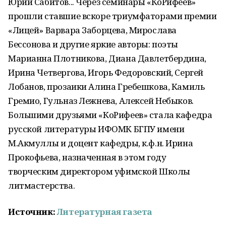
Юрий Сабитов... Через семинары «КоРифеев»
прошли ставшие вскоре триумфаторами премии
«Лицей» Варвара Заборцева, Мирослава
Бессонова и другие яркие авторы: поэты
Марианна Плотникова, Диана Давлетбердина,
Ирина Четвергова, Игорь Федоровский, Сергей
Лобанов, прозаики Алина Гребешкова, Камиль
Гремио, Гульназ Лежнева, Алексей Небыков.
Большими друзьями «КоРифеев» стала кафедра
русской литературы ИФОМК БГПУ имени
М.Акмуллы и доцент кафедры, к.ф.н. Ирина
Прокофьева, назначенная в этом году
творческим директором уфимской Школы
литмастерства.
Источник:
Литературная газета