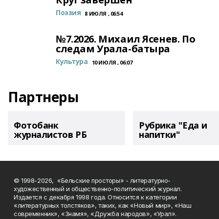
Поэзия
8 ИЮЛЯ , 06:54
№7.2026. Михаил Ясенев. По
следам Урала-батыра
Культура
10 ИЮЛЯ , 06:07
Партнеры
Фотобанк
Рубрика "Еда и
журналистов РБ
напитки"
© 1998-2026, «Бельские просторы» - литературно-
художественный и общественно-политический журнал.
Издается с декабря 1998 года. Относится к категории
«литературных толстяков», таких, как «Новый мир», «Наш
современник», «Знамя», «Дружба народов», «Урал».