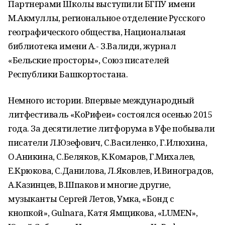
Партнерами Школы выступили БГПУ имени
М.Акмуллы, региональное отделение Русского
географического общества, Национальная
библиотека имени А.- З.Валиди, журнал
«Бельские просторы», Союз писателей
Республики Башкортостана.
Немного истории. Впервые международный
литфестиваль «КоРифеи» состоялся осенью 2015
года. За десятилетие литфорума в Уфе побывали
писатели Л.Юзефович, С.Василенко, Г.Илюхина,
О.Аникина, С.Беляков, К.Комаров, Г.Михалев,
Е.Крюкова, С.Данилова, Л.Яковлев, И.Виноградов,
А.Казинцев, В.Шпаков и многие другие,
музыканты Сергей Летов, Умка, «Бонд с
кнопкой», Gulnara, Катя Ямщикова, «LUMEN»,