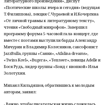
литературного произведения», диспут
«Поэтические школы: вчера и сегодня» (ведущая
Т.Филиппова), лекция С.Чураевой и И.Кочергина
«От личной травмы к литературному тексту»,
чтения «Свободный микрофон». Завершил
программу форума 5-часовой гала-концерт, где
вместе с поэтами выступили барды Александр
Мичурин и Владимир Колесников, саксофонист
JazzBulla, группы «Санки», «Afalina dreams»,
«Twins Kovl», «Bugera», «Теплеет», певицы Adelle и
Бося Рудь, лидер группы «Бонд с кнопкой» Илья
Золотухин.
Михаил Кильдяшов, обратившись к молодым
авторам, заявил:
- Важно, чтобы писательская жизнь сложилась