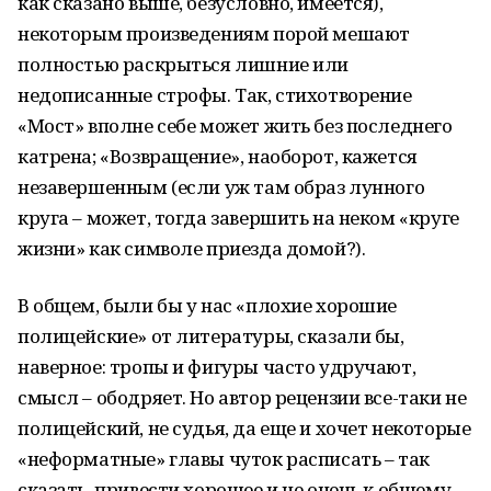
как сказано выше, безусловно, имеется),
некоторым произведениям порой мешают
полностью раскрыться лишние или
недописанные строфы. Так, стихотворение
«Мост» вполне себе может жить без последнего
катрена; «Возвращение», наоборот, кажется
незавершенным (если уж там образ лунного
круга – может, тогда завершить на неком «круге
жизни» как символе приезда домой?).
В общем, были бы у нас «плохие хорошие
полицейские» от литературы, сказали бы,
наверное: тропы и фигуры часто удручают,
смысл – ободряет. Но автор рецензии все-таки не
полицейский, не судья, да еще и хочет некоторые
«неформатные» главы чуток расписать – так
сказать, привести хорошее и не очень к общему