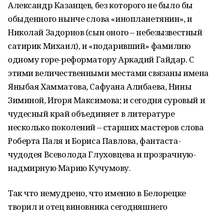
Александр Казанцев, без которого не было бы
обыденного нынче слова «инопланетянин», и
Николай Задорнов (сын оного – небезызвестный
сатирик Михаил), и «подаривший» фамилию
одному горе-реформатору Аркадий Гайдар. С
этими величественными местами связаны имена
Яныбая Хамматова, Сафуана Алибаева, Нины
Зиминой, Игоря Максимова; и сегодня суровый и
чудесный край объединяет в литературе
несколько поколений – старших мастеров слова
Роберта Паля и Бориса Павлова, фантаста-
чудодея Всеволода Глуховцева и прозрачную-
надмирную Марию Кучумову.
Так что немудрено, что именно в Белорецке
творил и отец виновника сегодняшнего