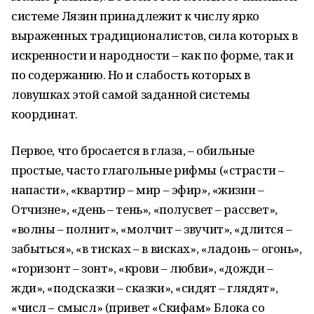
системе Лязин принадлежит к числу ярко
выраженных традиционалистов, сила которых в
искренности и народности – как по форме, так и
по содержанию. Но и слабость которых в
ловушках этой самой заданной системы
координат.
Первое, что бросается в глаза, – обильные
простые, часто глагольные рифмы («страсти –
напасти», «квартир – мир – эфир», «жизни –
Отчизне», «день – тень», «полусвет – рассвет»,
«волны – полнит», «молчит – звучит», «длится –
забыться», «в тисках – в висках», «ладонь – огонь»,
«горизонт – зонт», «крови – любви», «дожди –
жди», «подсказки – сказки», «сидят – глядят»,
«числ – смысл» (привет «Скифам» Блока со