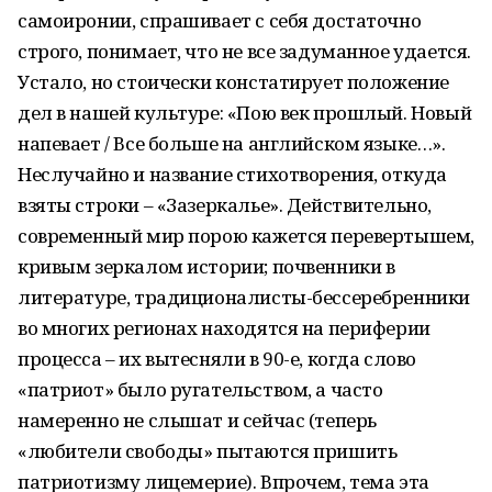
самоиронии, спрашивает с себя достаточно
строго, понимает, что не все задуманное удается.
Устало, но стоически констатирует положение
дел в нашей культуре: «Пою век прошлый. Новый
напевает / Все больше на английском языке…».
Неслучайно и название стихотворения, откуда
взяты строки – «Зазеркалье». Действительно,
современный мир порою кажется перевертышем,
кривым зеркалом истории; почвенники в
литературе, традиционалисты-бессеребренники
во многих регионах находятся на периферии
процесса – их вытесняли в 90-е, когда слово
«патриот» было ругательством, а часто
намеренно не слышат и сейчас (теперь
«любители свободы» пытаются пришить
патриотизму лицемерие). Впрочем, тема эта