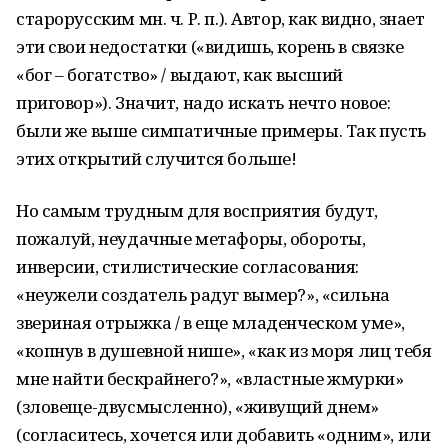
старорусским мн. ч. Р. п.). Автор, как видно, знает
эти свои недостатки («видишь, корень в связке
«бог – богатство» / выдают, как высший
приговор»). Значит, надо искать нечто новое:
были же выше симпатичные примеры. Так пусть
этих открытий случится больше!
Но самым трудным для восприятия будут,
пожалуй, неудачные метафоры, обороты,
инверсии, стилистические согласования:
«неужели создатель радуг вымер?», «сильна
звериная отрыжка / в еще младенческом уме»,
«копнув в душевной нише», «как из моря лиц тебя
мне найти бескрайнего?», «властные жмурки»
(зловеще-двусмысленно), «живущий днем»
(согласитесь, хочется или добавить «одним», или