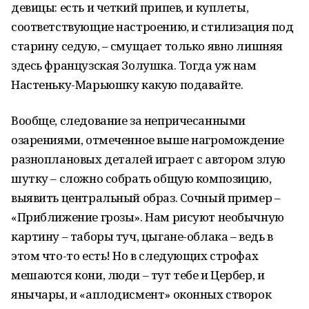
девицы: есть и четкий припев, и куплеты,
соответствующие настроению, и стилизация под
старину седую, – смущает только явно лишняя
здесь французская Золушка. Тогда уж нам
Настеньку-Марьюшку какую подавайте.
Вообще, следование за непричесанными
озарениями, отмеченное выше нагромождение
разноплановых деталей играет с автором злую
шутку – сложно собрать общую композицию,
выявить центральный образ. Сочный пример –
«Приближение грозы». Нам рисуют необычную
картину – таборы туч, цыгане-облака – ведь в
этом что-то есть! Но в следующих строфах
мешаются кони, люди – тут тебе и Цербер, и
янычары, и «аплодисмент» оконных створок