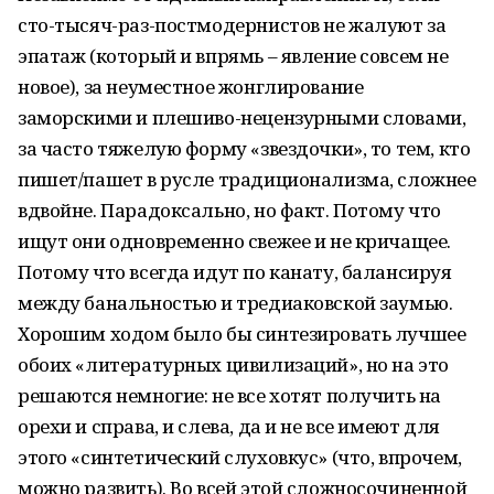
сто-тысяч-раз-постмодернистов не жалуют за
эпатаж (который и впрямь – явление совсем не
новое), за неуместное жонглирование
заморскими и плешиво-нецензурными словами,
за часто тяжелую форму «звездочки», то тем, кто
пишет/пашет в русле традиционализма, сложнее
вдвойне. Парадоксально, но факт. Потому что
ищут они одновременно свежее и не кричащее.
Потому что всегда идут по канату, балансируя
между банальностью и тредиаковской заумью.
Хорошим ходом было бы синтезировать лучшее
обоих «литературных цивилизаций», но на это
решаются немногие: не все хотят получить на
орехи и справа, и слева, да и не все имеют для
этого «синтетический слуховкус» (что, впрочем,
можно развить). Во всей этой сложносочиненной