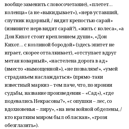
вообще заменить словосочетание), «плетет…
коленца» (а не «выкидывает»), «нерв уставший,
спутник вздорный, / видит крепостью сарай»
(извините: нерв видит сарай?), «жить с колеса», «а
Дон Кихот стоит креплением души», «Дон
Кихот… с козлиной бородой» (здесь эпитет не
играет, скорее отталкивает), «отступает вдруг
метан коварный», «настелена дорога в ад»
(вместо «вымощенной»), «не позвалям!», «умей
страданьем наслаждаться» (прямо-таки
известный маркиз – тем паче, что, по иронии
судьбы, название произведения – «Сад»), «где
подевались Некрасовы?», «с опушки – лес, со
вдохновенья – лиру», «на нем войной обделены, /
кто кратким миром был обласкан», «грозя
обезглазить»).