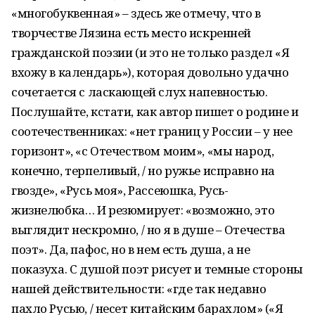
«многобуквенная» – здесь же отмечу, что в
творчестве Лязина есть место искренней
гражданской поэзии (и это не только раздел «Я
вхожу в календарь»), которая довольно удачно
сочетается с ласкающей слух напевностью.
Послушайте, кстати, как автор пишет о родине и
соотечественниках: «нет границ у России – у нее
горизонт», «с Отечеством моим», «мы народ,
конечно, терпеливый, / но ружье исправно на
гвозде», «Русь моя», Рассеюшка, Русь-
жизнелюбка… И резюмирует: «возможно, это
выглядит нескромно, / но я в душе – Отечества
поэт». Да, пафос, но в нем есть душа, а не
показуха. С душой поэт рисует и темные стороны
нашей действительности: «где так недавно
пахло Русью, / несет китайским барахлом» («Я