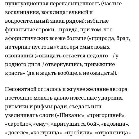
пунктуационная перенасыщенность (частые
восклицания, восклицательный и
вопросительный знаки рядом); избитые
финальные строки – правда, при том, что
афористических все же больше («природа, брат,
не терпит пустоты»); потеря смысловых
окончаний («ожидать остается недолго – / у
родного дитя, / отвернувшись, привыкшие
красть» (да и ждать вообще, а не ожидать)).
Непонятной осталось и жгучее желание автора
постоянно менять давно известные ударения
ритмики и рифмы ради, съедать или
увеличивать слоги («Шиханы», «пригоршней»,
«скроёно», «ему», «притушится бой», «вдовица»,
«доселе», «кострища», «пробили», «отроченица»