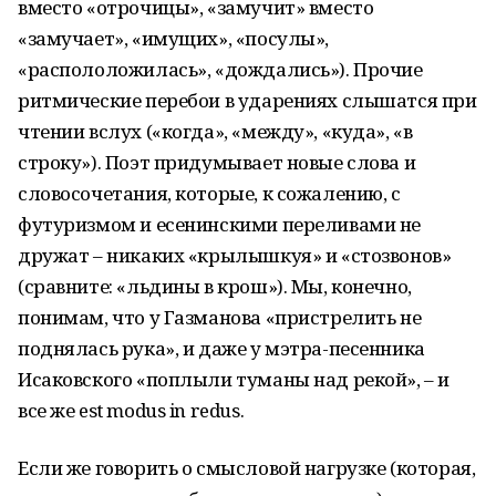
вместо «отрочицы», «замучит» вместо
«замучает», «имущих», «посулы»,
«распололожилась», «дождались»). Прочие
ритмические перебои в ударениях слышатся при
чтении вслух («когда», «между», «куда», «в
строку»). Поэт придумывает новые слова и
словосочетания, которые, к сожалению, с
футуризмом и есенинскими переливами не
дружат – никаких «крылышкуя» и «стозвонов»
(сравните: «льдины в крош»). Мы, конечно,
понимам, что у Газманова «пристрелить не
поднялась рука», и даже у мэтра-песенника
Исаковского «поплыли туманы над рекой», – и
все же est modus in redus.
Если же говорить о смысловой нагрузке (которая,