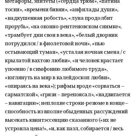
метафоры, эпитеты («сердца трюм», «патина
тоски», «времени бивни», «анфилады души»,
«надкушенная робость», «луна продолбит
прорубь», «на оконно-рентгеновском снимке»,
«трамбует дни свои в века», «белый дворник
потрудился / в фиолетовой ночи», «пью
остывающий туман», «усталая ночная смена / с
крылатой вахтою любви», «и человек врастает
упоенно / в симфонию любимого труда»,
«взглянуть на мир в калейдоскоп любви»,
«опираясь на века»); рифмы вроде «сорваться –
сарматской», «грязи – перепоясал», «надвигается
– навигацию»; неплохие строки-резюме в конце –
способность из вполне обыденных рассуждений
высекать квинтэссенцию сказанного («их не
устроила цена!», «и, как пазл, собирается / весь