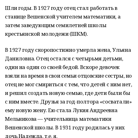
Шли годы. В 1927 году отец стал работать в
станице Вешенской учителем математики, а
затем заведующим семилетней школы
крестьянской молодежи (ШКМ).
В 1927 году скоропостижно умерла жена, Ульяна
Даниловна. Отец остался с четырьмя детьми,
один на один со своей бедой. Вскоре девочек
взяли на время в свои семьи отцовские сестры, но
отец не мог смириться с тем, что детей с ним нет,
и решил создать новую семью, где дети были бы
с ним вместе. Друзья за год-полтора «сосватали»
ему новую жену. Ею стала Лукия Андреевна
Мельникова — учительница математики
Вешенской школы. В 1931 году родилась у них
дочь Надежда, т.е. я.