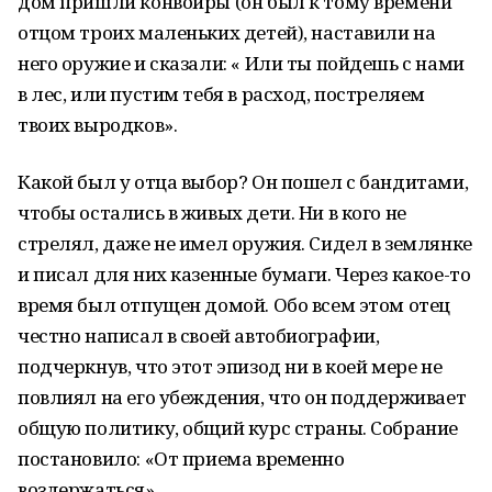
дом пришли конвоиры (он был к тому времени
отцом троих маленьких детей), наставили на
него оружие и сказали: « Или ты пойдешь с нами
в лес, или пустим тебя в расход, постреляем
твоих выродков».
Какой был у отца выбор? Он пошел с бандитами,
чтобы остались в живых дети. Ни в кого не
стрелял, даже не имел оружия. Сидел в землянке
и писал для них казенные бумаги. Через какое-то
время был отпущен домой. Обо всем этом отец
честно написал в своей автобиографии,
подчеркнув, что этот эпизод ни в коей мере не
повлиял на его убеждения, что он поддерживает
общую политику, общий курс страны. Собрание
постановило: «От приема временно
воздержаться».