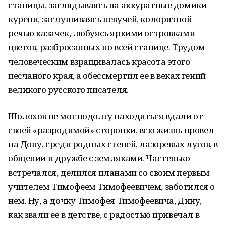
станицы, заглядываясь на аккуратные домики-
курени, заслушиваясь певучей, колоритной
речью казачек, любуясь яркими островками
цветов, разбросанных по всей станице. Трудом
человеческим взращивалась красота этого
песчаного края, а обессмертил ее в веках гений
великого русского писателя.
Шолохов не мог подолгу находиться вдали от
своей «разродимой» сторонки, всю жизнь провел
на Дону, среди родных степей, лазоревых лугов, в
общении и дружбе с земляками. Частенько
встречался, делился планами со своим первым
учителем Тимофеем Тимофеевичем, заботился о
нем. Ну, а дочку Тимофея Тимофеевича, Дину,
как звали ее в детстве, с радостью привечал в