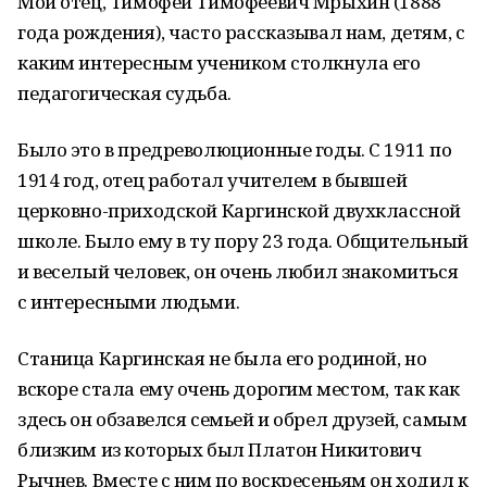
Мой отец, Тимофей Тимофеевич Мрыхин (1888
года рождения), часто рассказывал нам, детям, с
каким интересным учеником столкнула его
педагогическая судьба.
Было это в предреволюционные годы. С 1911 по
1914 год, отец работал учителем в бывшей
церковно-приходской Каргинской двухклассной
школе. Было ему в ту пору 23 года. Общительный
и веселый человек, он очень любил знакомиться
с интересными людьми.
Станица Каргинская не была его родиной, но
вскоре стала ему очень дорогим местом, так как
здесь он обзавелся семьей и обрел друзей, самым
близким из которых был Платон Никитович
Рычнев. Вместе с ним по воскресеньям он ходил к