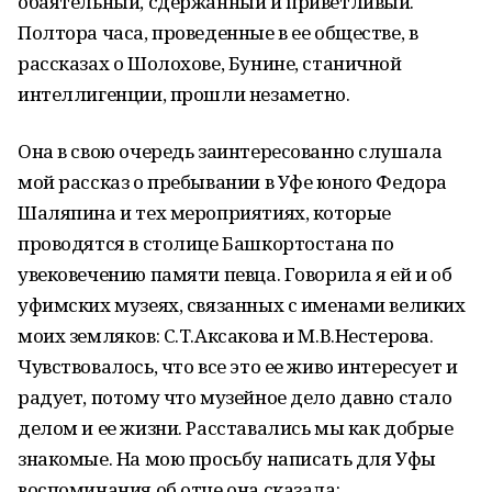
обаятельный, сдержанный и приветливый.
Полтора часа, проведенные в ее обществе, в
рассказах о Шолохове, Бунине, станичной
интеллигенции, прошли незаметно.
Она в свою очередь заинтересованно слушала
мой рассказ о пребывании в Уфе юного Федора
Шаляпина и тех мероприятиях, которые
проводятся в столице Башкортостана по
увековечению памяти певца. Говорила я ей и об
уфимских музеях, связанных с именами великих
моих земляков: С.Т.Аксакова и М.В.Нестерова.
Чувствовалось, что все это ее живо интересует и
радует, потому что музейное дело давно стало
делом и ее жизни. Расставались мы как добрые
знакомые. На мою просьбу написать для Уфы
воспоминания об отце она сказала: