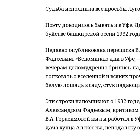
Судьба исполнила все просьбы Луго
Поэту доводилось бывать и в Уфе. 
буйстве башкирской осени 1932 года
Недавно опубликована переписка В
Фадеевым. «Вспоминаю дни в Уфе, –
вечерам целомудренно брились, на
толковать о вселенной и всяких пр
белую лошадь в саду, стук падающих 
Эти строки напоминают о 1932 годе
Александром Фадеевым, критиком Л
В.А. Герасимовой жил и работал в 
дача купца Алексеева, неподалеку