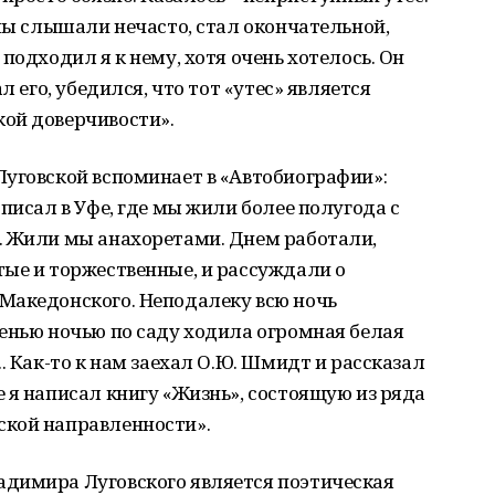
 мы слышали нечасто, стал окончательной,
подходил я к нему, хотя очень хотелось. Он
л его, убедился, что тот «утес» является
ой доверчивости».
Луговской вспоминает в «Автобиографии»:
писал в Уфе, где мы жили более полугода с
. Жили мы анахоретами. Днем работали,
тые и торжественные, и рассуждали о
Македонского. Неподалеку всю ночь
енью ночью по саду ходила огромная белая
. Как-то к нам заехал О.Ю. Шмидт и рассказал
 я написал книгу «Жизнь», состоящую из ряда
ской направленности».
димира Луговского является поэтическая