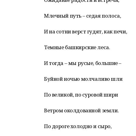
Млечный путь – седая полоса,
И на сотни верст гудят, как печи,
Темные башкирские леса.
И тогда – мы русые, большие –
Буйной ночью молчаливо шли
По великой, по суровой шири
Ветром околдованной земли.
По дороге холодно и сыро,