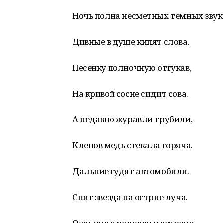
Ночь полна несметных темных звук
Дивные в душе кипят слова.
Песенку полночную отгукав,
На кривой сосне сидит сова.
А недавно журавли трубили,
Кленов медь стекала горяча.
Дальние гудят автомобили.
Спит звезда на острие луча.
Ожиданье радости и встречи,