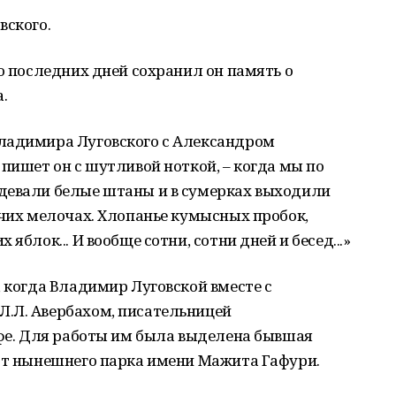
вского.
До последних дней сохранил он память о
.
ладимира Луговского с Александром
 пишет он с шутливой ноткой, – когда мы по
девали белые штаны и в сумерках выходили
очих мелочах. Хлопанье кумысных пробок,
яблок... И вообще сотни, сотни дней и бесед...»
, когда Владимир Луговской вместе с
.Л. Авербахом, писательницей
Уфе. Для работы им была выделена бывшая
 от нынешнего парка имени Мажита Гафури.