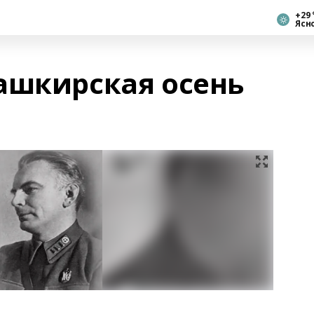
+29 
Ясн
ашкирская осень