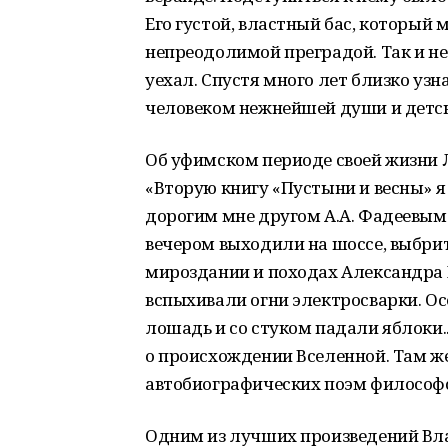
Его густой, властный бас, который
непреодолимой преградой. Так и не 
уехал. Спустя много лет близко узна
человеком нежнейшей души и детск
Об уфимском периоде своей жизни 
«Вторую книгу «Пустыни и весны» я 
дорогим мне другом А.А. Фадеевым
вечером выходили на шоссе, выбри
мироздании и походах Александра 
вспыхивали огни электросварки. Ос
лошадь и со стуком падали яблоки..
о происхождении Вселенной. Там же
автобиографических поэм философ
Одним из лучших произведений Вла