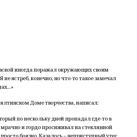
овской иногда поражал окружающих своим
«Я не ястреб, конечно, но что-то такое замечал
х...»
в ялтинском Доме творчества, написал:
торый по нескольку дней пропадал где-то в
и мрачно и гордо просиживал на стеклянной
просто боязно. Казалось – неприступный утес.