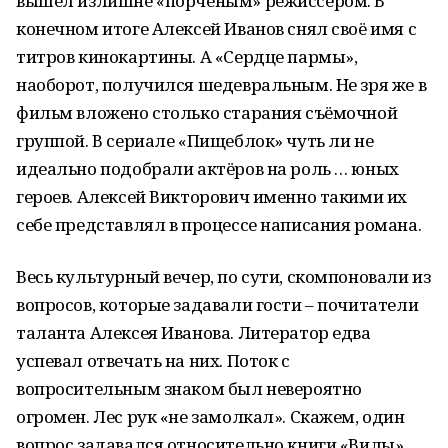
вышел излишне «порченым» режиссёром. В
конечном итоге Алексей Иванов снял своё имя с
титров кинокартины. А «Сердце пармы»,
наоборот, получился шедевральным. Не зря же в
фильм вложено столько старания съёмочной
группой. В сериале «Пищеблок» чуть ли не
идеально подобрали актёров на роль … юных
героев. Алексей Викторович именно такими их
себе представлял в процессе написания романа.
Весь культурный вечер, по сути, скомпоновали из
вопросов, которые задавали гости – почитатели
таланта Алексея Иванова. Литератор едва
успевал отвечать на них. Поток с
вопросительным знаком был невероятно
огромен. Лес рук «не замолкал». Скажем, один
вопрос задавался относительно книги «Вилы».