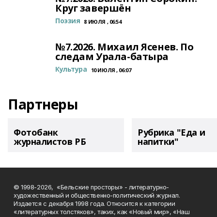
Круг завершён
Поэзия
8 ИЮЛЯ , 06:54
№7.2026. Михаил Ясенев. По
следам Урала-батыра
Культура
10 ИЮЛЯ , 06:07
Партнеры
Фотобанк
Рубрика "Еда и
журналистов РБ
напитки"
© 1998-2026, «Бельские просторы» - литературно-
художественный и общественно-политический журнал.
Издается с декабря 1998 года. Относится к категории
«литературных толстяков», таких, как «Новый мир», «Наш