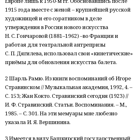
Европе лишь к 1950-м гг. Обосновавшись после
1915 года вместе с женой – крупнейшей русской
художницей и его соратником в деле
утверждения в России нового искусства
Н. С. Гончаровой (1881–1962) –во Франции и
работая для театральной антрепризы
С. П. Дягилева, использовал свои «кинетические»
приёмы для обновления искусства балета.
2 Шарль Рамю. Из книги воспоминаний об Игоре
Стравинском // Музыкальная академия, 1992, 4. –
С. 153; Жан Кокто. Стравинский сегодня (1923) //
И. Ф. Стравинский. Статьи. Воспоминания. – М.,
1985. – С. 301. На эти мемуары мне любезно
указала И. Я. Вершинина.
3 Имеется в виду Башкирский государственный