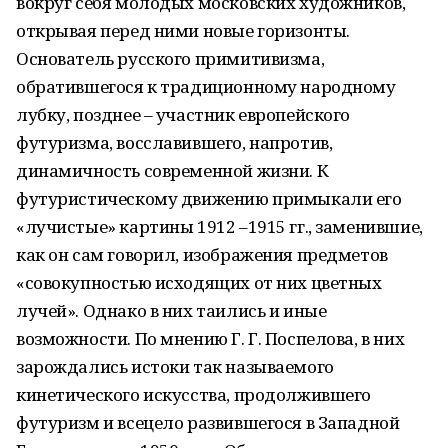
вокруг себя молодых московских художников,
открывая перед ними новые горизонты.
Основатель русского примитивизма,
обратившегося к традиционному народному
лубку, позднее – участник европейского
футуризма, восславившего, напротив,
динамичность современной жизни. К
футуристическому движению примыкали его
«лучистые» картины 1912 –1915 гг., заменившие,
как он сам говорил, изображения предметов
«совокупностью исходящих от них цветных
лучей». Однако в них таились и иные
возможности. По мнению Г. Г. Поспелова, в них
зарождались истоки так называемого
кинетического искусства, продолжившего
футуризм и всецело развившегося в Западной