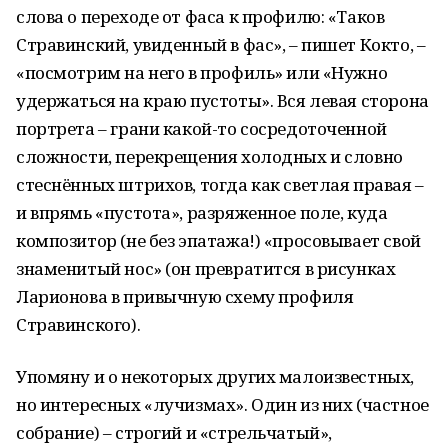
слова о переходе от фаса к профилю: «Таков
Стравинский, увиденный в фас», – пишет Кокто, –
«посмотрим на него в профиль» или «Нужно
удержаться на краю пустоты». Вся левая сторона
портрета – грани какой-то сосредоточенной
сложности, перекрещения холодных и словно
стеснённых штрихов, тогда как светлая правая –
и впрямь «пустота», разряженное поле, куда
композитор (не без эпатажа!) «просовывает свой
знаменитый нос» (он превратится в рисунках
Ларионова в привычную схему профиля
Стравинского).
Упомяну и о некоторых других малоизвестных,
но интересных «лучизмах». Один из них (частное
собрание) – строгий и «стрельчатый»,