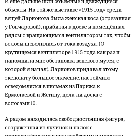
И ещё дальше шли объёмные и движущиеся
объекты. На той же выставке «1915 год» среди
вещей Ларионова была женская коса (отрезанная
у Гончаровой), прибитая к доске и помещённая
рядом с вращающимся вентилятором так, чтобы
волосы шевелились от тока воздуха. (О
крутящемся вентиляторе 1915 года как раз и
напомнила мне обстановка венского музея, с
которой я начал). Ларионов придавал этому
экспонату большое значение, настойчиво
осведомлялся в письмах из Парижа к
Ермолаевой и Жегину, цела ли доска с
волосами10.
А рядом находилась свободностоящая фигура,
сооружённая из лучинок и палок с
прикреплёнными к ним верёвками и мочалом,