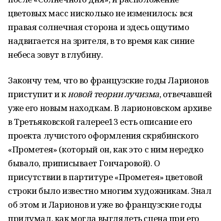
цветовых масс нисколько не изменилось: вся
правая солнечная сторона и здесь ощутимо
надвигается на зрителя, в то время как синие
небеса зовут в глубину.
Закончу тем, что во французские годы Ларионов
приступит и к
новой
теории лучизма
, отвечавшей
уже его новым находкам. В ларионовском архиве
в Третьяковской галерее13 есть описание его
проекта лучистого оформления скрябинского
«Прометея» (который он, как это с ним нередко
бывало, приписывает Гончаровой). О
присутствии в партитуре «Прометея» цветовой
строки было известно многим художникам. Знал
об этом и Ларионов и уже во французские годы
придумал, как могла выглядеть сцена при его