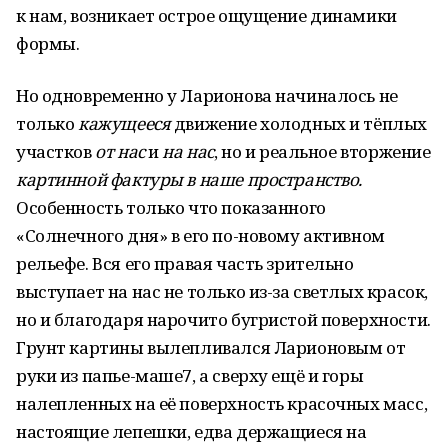
к нам, возникает острое ощущение динамики
формы.
Но одновременно у Ларионова начиналось не
только
кажущееся
движение холодных и тёплых
участков
от нас
и
на нас
, но и реальное вторжение
картинной фактуры в наше пространство.
Особенность только что показанного
«Солнечного дня» в его по-новому активном
рельефе. Вся его правая часть зрительно
выступает на нас не только из-за светлых красок,
но и благодаря нарочито бугристой поверхности.
Грунт картины вылепливался Ларионовым от
руки из папье-маше7, а сверху ещё и горы
налепленных на её поверхность красочных масс,
настоящие лепешки, едва держащиеся на