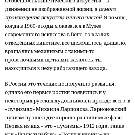
Особенность кинетического искусства – в
движении не изображаемой жизни, а
самого
произведения искусства или его частей
. Я помню,
когда в 1960-е годы я оказался в Музее
современного искусства в Вене, то в залах,
отведённых кинетике, все шевелилось, дышало,
вращались механизмы с какими-то
проволочными щетками: казалось, ты
находишься в цеху работающего завода.
В России это течение не получило развития,
однако его первые ростки появились и у
некоторых русских художников, и прежде всего, в
«лучизмах» Михаила Ларионова. Ларионовский
лучизм прошёл две хорошо различимые фазы.
Первая из них – это «лучизмы» 1912 года, такие
как «Лучистый бык», «Петух и курица» из