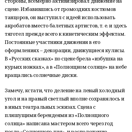
стороны, всемерно активизировал движение на
сцене. Избавившись от громоздких костюмов
танцоров, он выступил с идеей использовать
акробатов вместо балетных артистов, т. е. и здесь
тяготел прежде всего к кинетическим эффектам.
Постоянные участники движения в его
оформлениях – декорации, движущиеся кулисы.
В «Русских сказках» по сцене брела «избушка на
курьих ножках», а в «Полнощном солнце» на небе
вращались солнечные диски.
Замечу, кстати, что деление на левый холодный
угол и на правый светлый вполне сохранялось и
в иных театральных эскизах. Сцена с
пляшущими берендеями из «Полнощного
солнца» написана мастером всего через год
после «Солнечного дня», и расположение