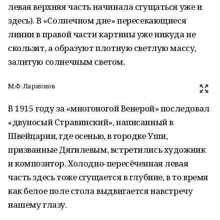
левая верхняя часть начинала сгущаться уже и
здесь). В «Солнечном дне» пересекающиеся
линии в правой части картины уже никуда не
скользят, а образуют плотную светлую массу,
залитую солнечным светом.
М.Ф. Ларионов
В 1915 году за «многоногой Венерой» последовал
«двуносый Стравинский», написанный в
Швейцарии, где осенью, в городке Уши,
призванные Дягилевым, встретились художник
и композитор. Холодно-пересёченная левая
часть здесь тоже сгущается в глубине, в то время
как белое поле стола выдвигается навстречу
нашему глазу.