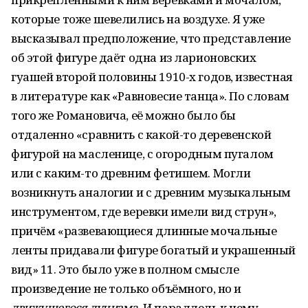
которые тоже шевелились на воздухе. Я уже
высказывал предположение, что представление
об этой фигуре даёт одна из ларионовских
гуашей второй половины 1910-х годов, известная
в литературе как «Равновесие танца». По словам
того же Романовича, её можно было бы
отдаленно «сравнить с какой-то деревенской
фигурой на масленице, с огородным пугалом
или с каким-то древним фетишем. Могли
возникнуть аналогии и с древним музыкальным
инструментом, где веревки имели вид струн»,
причём «развевающиеся длинные мочальные
ленты придавали фигуре богатый и украшенный
вид» 11. Это было уже в полном смысле
произведение не только объёмного, но и
движущегося лучизма.
И параллель к нему