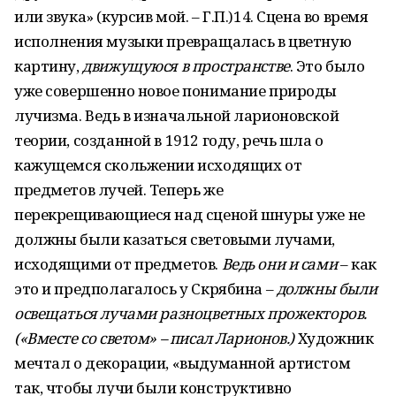
или звука» (курсив мой. – Г.П.)14. Сцена во время
исполнения музыки превращалась в цветную
картину,
движущуюся в пространстве
. Это было
уже совершенно новое понимание природы
лучизма. Ведь в изначальной ларионовской
теории, созданной в 1912 году, речь шла о
кажущемся скольжении исходящих от
предметов лучей. Теперь же
перекрещивающиеся над сценой шнуры уже не
должны были казаться световыми лучами,
исходящими от предметов.
Ведь они и сами
– как
это и предполагалось у Скрябина –
должны были
освещаться лучами разноцветных прожекторов.
(«Вместе со светом» – писал Ларионов.)
Художник
мечтал о декорации, «выдуманной артистом
так, чтобы лучи были конструктивно