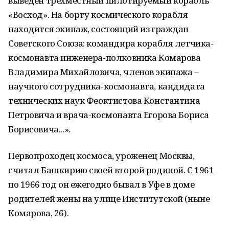
выведен трехместный пилотируемый корабль
«Восход». На борту космического корабля
находится экипаж, состоящий из граждан
Советского Союза: командира корабля летчика-
космонавта инженера-полковника Комарова
Владимира Михайловича, членов экипажа –
научного сотрудника-космонавта, кандидата
технических наук Феоктистова Константина
Петровича и врача-космонавта Егорова Бориса
Борисовича...».
Первопроходец космоса, уроженец Москвы,
считал Башкирию своей второй родиной. С 1961
по 1966 год он ежегодно бывал в Уфе в доме
родителей жены на улице Институтской (ныне
Комарова, 26).