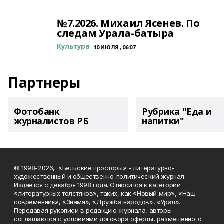
№7.2026. Михаил Ясенев. По
следам Урала-батыра
Культура
10 ИЮЛЯ , 06:07
Партнеры
Фотобанк
Рубрика "Еда и
журналистов РБ
напитки"
© 1998-2026, «Бельские просторы» - литературно-
художественный и общественно-политический журнал.
Издается с декабря 1998 года. Относится к категории
«литературных толстяков», таких, как «Новый мир», «Наш
современник», «Знамя», «Дружба народов», «Урал».
Передавая рукописи в редакцию журнала, авторы
соглашаются с условиями договора оферты, размещенного