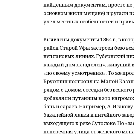
найденным документам, просто не р
основном жили мещане) и ругали план
учел местных особенностей и прив
Выявлены документы 1864 г., в кот
район Старой Уфы застроен безо вся
неплановых линиях. Губернский ин
каждый домовладелец», живущий в 
«по своему усмотрению». То же про
Брусянин построил на Малой Казан
рядом с домом соседки без всякого
добавляли путаницы в это нагроможд
бань и сараев. Например, А. Исакову
бакалейной лавки и питейного завед
выходящего к реке Сутолоке. Но «за
поперечная улица от женского мона