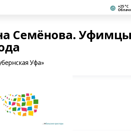
+25 °С
Облач
ана Семёнова. Уфимц
года
губернская Уфа»