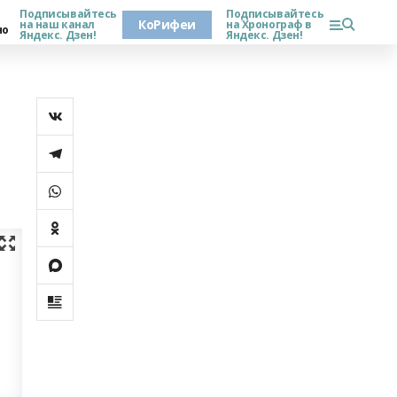
Подписывайтесь
Подписывайтесь
КоРифеи
на наш канал
на Хронограф в
но
Яндекс. Дзен!
Яндекс. Дзен!
ы