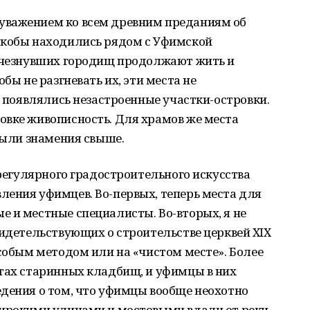
уважением ко всем древним преданиям об
якобы находились рядом с Уфимской
исчезнувших городищ продолжают жить и
бы не разгневать их, эти места не
е появлялись незастроенные участки-островки.
овке живописность. Для храмов же места
 были знамения свыше.
 регулярного градостроительного искусства
ления уфимцев. Во-первых, теперь места для
 и местные специалисты. Во-вторых, я не
видетельствующих о строительстве церквей XIX
особым методом или на «чистом месте». Более
стах старинных кладбищ, и уфимцы в них
едения о том, что уфимцы вообще неохотно
широкими улицами и мостовыми вдали от реки.