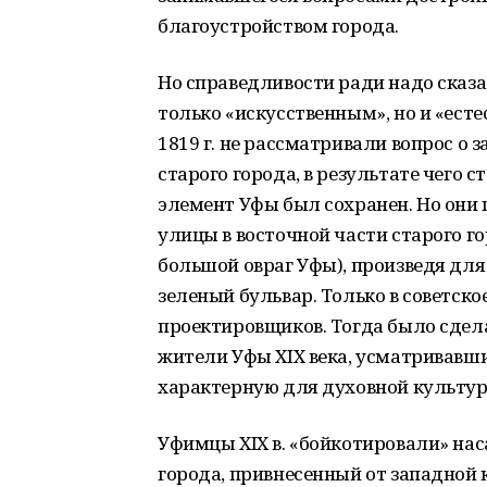
благоустройством города.
Но справедливости ради надо сказат
только «искусственным», но и «ест
1819 г. не рассматривали вопрос о 
старого города, в результате чег
элемент Уфы был сохранен. Но он
улицы в восточной части старого г
большой овраг Уфы), произведя для 
зеленый бульвар. Только в советск
проектировщиков. Тогда было сдел
жители Уфы XIX века, усматривавши
характерную для духовной культур
Уфимцы XIX в. «бойкотировали» на
города, привнесенный от западной к