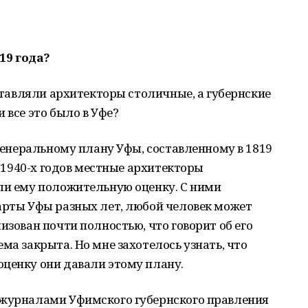
19 года?
оставляли архитекторы столичные, а губернские
 все это было в Уфе?
 генеральному плану Уфы, составленному в 1819
це 1940-х годов местные архитекторы
али ему положительную оценку. С ними
арты Уфы разных лет, любой человек может
изован почти полностью, что говорит об его
ма закрыта. Но мне захотелось узнать, что
оценку они давали этому плану.
 журналами Уфимского губернского правления