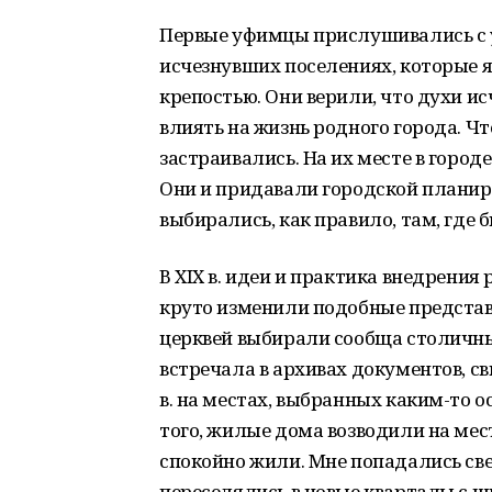
Первые уфимцы прислушивались с 
исчезнувших поселениях, которые 
крепостью. Они верили, что духи 
влиять на жизнь родного города. Что
застраивались. На их месте в город
Они и придавали городской планир
выбирались, как правило, там, где
В XIX в. идеи и практика внедрения
круто изменили подобные представ
церквей выбирали сообща столичные
встречала в архивах документов, с
в. на местах, выбранных каким-то 
того, жилые дома возводили на ме
спокойно жили. Мне попадались св
переселялись в новые кварталы с 