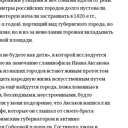
центры российских городов долго пустовали.
торую начали застраивать в 1820-е гг.,
-х годов), портящий вид губернского города, но
казне, но и из-за нежелания горожан вкладывать
овой площади.
не будете как дети», в которой исследуется
ие на замечание славянофила Ивана Аксакова
сть из наших городов встают живым протестом
дить народную жизнь искусственным путем
ерь ещё найдутся города, пожалованные в
и, безлюдными, неустроенными, будто
и у меня подозрение, что Аксаков написал их
фе, которые он слышал от своего брата
уфимским губернатором и активно
и Соборной площади, Гостиного двора и