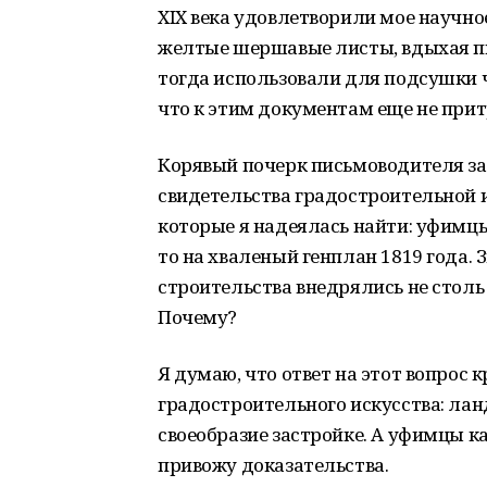
XIX века удовлетворили мое научно
желтые шершавые листы, вдыхая пы
тогда использовали для подсушки ч
что к этим документам еще не при
Корявый почерк письмоводителя за
свидетельства градостроительной и
которые я надеялась найти: уфимцы
то на хваленый генплан 1819 года. 
строительства внедрялись не столь
Почему?
Я думаю, что ответ на этот вопрос
градостроительного искусства: л
своеобразие застройке. А уфимцы ка
привожу доказательства.