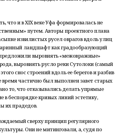
ь, что и в XIX веке Уфа формировалась не
ественным» путем. Авторы проектного плана
засыпке извилистых русел оврагов вдоль улиц
о старинный ландшафт как градообразующий
и предложили выровнять «межовражные»
орода, выровнять русло реки Сутолоки (самый
этого снос строений вдоль ее берегов и разбив
ое время частично был выполнен завет старых
ано то, что отказывались делать упрямые
е в беспорядке кривых линий эстетику,
ы их прадедов.
саждаемый сверху принцип регулярного
ультуры. Они не митинговали, а, судя по