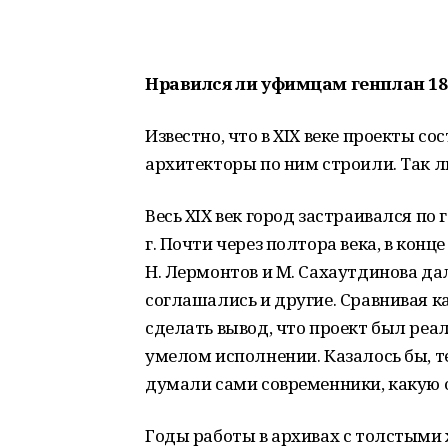
Нравился ли уфимцам генплан 18
Известно, что в XIX веке проекты с
архитекторы по ним строили. Так ли
Весь XIX век город застраивался по
г. Почти через полтора века, в кон
Н. Лермонтов и М. Сахаутдинова д
соглашались и другие. Сравнивая к
сделать вывод, что проект был реал
умелом исполнении. Казалось бы, те
думали сами современники, какую 
Годы работы в архивах с толстыми