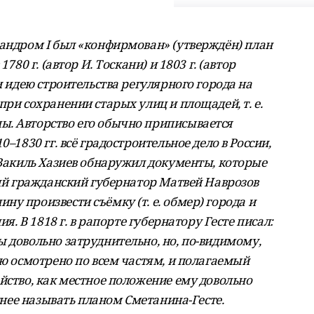
сандром I был «конфирмован» (утверждён) план
780 г. (автор И. Тоскани) и 1803 г. (автор
и идею строительства регулярного города на
при сохранении старых улиц и площадей, т. е.
ы. Авторство его обычно приписывается
–1830 гг. всё градостроительное дело в России,
 Вакиль Хазиев обнаружил документы, которые
кий гражданский губернатор Матвей Наврозов
у произвести съёмку (т. е. обмер) города и
ия. В 1818 г. в рапорте губернатору Гесте писал:
 довольно затруднительно, но, по-видимому,
ою осмотрено по всем частям, и полагаемый
йство, как местное положение ему довольно
стнее называть планом Сметанина-Гесте.