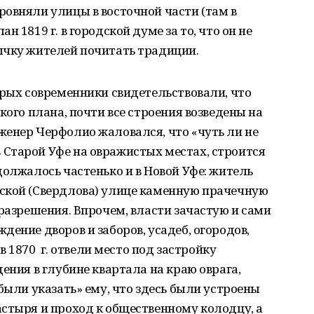
овняли улицы в восточной части (там в
 1819 г. в городской думе за то, что он не
ычку жителей почитать традиции.
орых современники свидетельствовали, что
кого плана, почти все строения возведены на
женер Черфолио жаловался, что «чуть ли не
Старой Уфе на овражистых местах, строится
должалось частенько и в Новой Уфе: житель
ской (Свердлова) улице каменную прачечную
 разрешения. Впрочем, власти зачастую и сами
ение дворов и заборов, усадеб, огородов,
 в 1870 г. отвели место под застройку
ения в глубине квартала на краю оврага,
были указать» ему, что здесь были устроены
стыря и проход к общественному колодцу, а