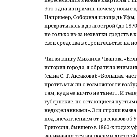
Это одна из причин, почему новые 
Например, Соборная площадь Уфы, ко
превратилась в долгострой (до 1870
не только из-за нехватки средств в 
свои средства в строительство на н
Читая книгу Михаила Чванова «Если 
история города, я обратила вниман
(сына С. Т. Аксакова): «Большая ча
против мысли о возможности возбу
там, куда ее ничто не тянет… И теп
губернские, но остающиеся пустым
недоделанными». Эти строки вызвал
под впечатлением от рассказов об У
Григория, бывшего в 1860-х годах 
занимавшегося вопросами достройк