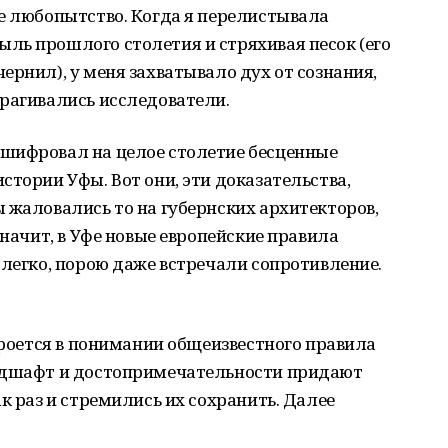
е любопытство. Когда я перелистывала
ль прошлого столетия и стряхивая песок (его
ернил), у меня захватывало дух от сознания,
трагивались исследователи.
шифровал на целое столетие бесценные
стории Уфы. Вот они, эти доказательства,
 жаловались то на губернских архитекторов,
Значит, в Уфе новые европейские правила
 легко, порою даже встречали сопротивление.
 кроется в понимании общеизвестного правила
андшафт и достопримечательности придают
к раз и стремились их сохранить. Далее