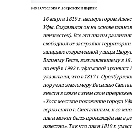
Река Сутолока у Покровской церкви
16 марта 1819 г. императором Алек
Уфы. Создавался он на основе планов 1
неизвестен). Все эти планы развивал
свободной от застройки территории 
западнее современной улицы Цюруп
Вильяму Гесте, возглавлявшему в 1810
но ещё в 1992 г. уфимский архивист
указывали, что в 1817 г. Оренбургс
поручил землемеру Василию Сметанин
внести в связи с этим свои предложен
«Хотя местное положение города Уфы
верно снято г. Сметаниным, и со мн
план может быть произведён им в де
известно». Так что план 1819 г. уме