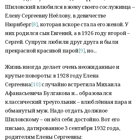
Шиловский влюбился в жену своего сослуживца –
Елену Сергеевну Неёлову, в девичестве
Нюрнберг
[8]
, которая вскоре стала его женой. У
них родился сын Евгений, а в 1926 году второй –
Сергей. Супруги любили друг друга и были
прекрасной красивой парой
[9]
, но...
Жизнь иногда делает очень неожиданные и
крутые повороты: в 1928 году Елена
Сергеевна
[10]
случайно встретила Михаила
Афанасьевича Булгакова и... образовался
классический треугольник – влюблённая пара и
обманутый муж. Надо отдать должное
Шиловскому – он вёл себя достойно. Вот его
письмо, датированное 3 сентября 1932 года,
родителям Елены Сергеевны: