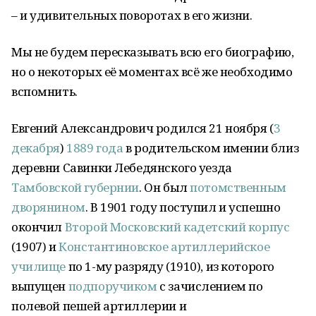
– и удивительных поворотах в его жизни.
Мы не будем пересказывать всю его биографию,
но о некоторых её моментах всё же необходимо
вспомнить.
Евгений Александрович родился 21 ноября (
3
декабря
)
1889 года
в родительском имении близ
деревни Савинки Лебедянского уезда
Тамбовской губернии
. Он был
потомственным
дворянином
. В 1901 году поступил и успешно
окончил
Второй Московский кадетский корпус
(1907) и
Константиновское артиллерийское
училище
по 1-му разряду (1910), из которого
выпущен
подпоручиком
с зачислением по
полевой пешей артиллерии и