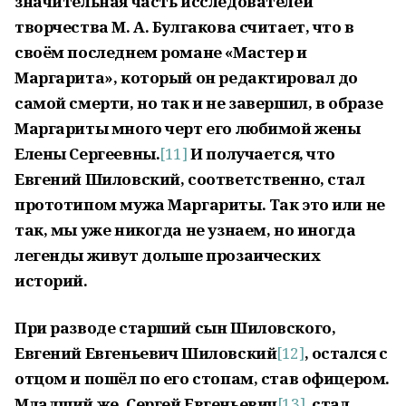
значительная часть исследователей
творчества М. А. Булгакова считает, что в
своём последнем романе «Мастер и
Маргарита», который он редактировал до
самой смерти, но так и не завершил, в образе
Маргариты много черт его любимой жены
Елены Сергеевны.
[11]
И получается, что
Евгений Шиловский, соответственно, стал
прототипом мужа Маргариты. Так это или не
так, мы уже никогда не узнаем, но иногда
легенды живут дольше прозаических
историй.
При разводе старший сын Шиловского,
Евгений Евгеньевич Шиловский
[12]
,
остался с
отцом и пошёл по его стопам, став офицером.
Младший же, Сергей Евгеньевич
[13]
, стал