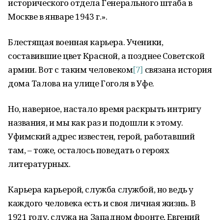
исторического отдела Генерального штаба в
Москве в январе 1943 г.».
Блестящая военная карьера. Ученики,
составившие цвет Красной, а позднее Советской
армии. Вот с таким человеком
[7]
связана история
дома Талова на улице Гоголя в Уфе.
Но, наверное, настало время раскрыть интригу
названия, и мы как раз и подошли к этому.
Уфимский адрес известен, герой, работавший
там, – тоже, осталось поведать о героях
литературных.
Карьера карьерой, служба службой, но ведь у
каждого человека есть и своя личная жизнь. В
1921 году, служа на Западном фронте, Евгений