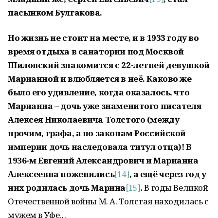
пасынком Булгакова.
Но жизнь не стоит на месте, и в 1933 году во
время отдыха в санатории под Москвой
Шиловский знакомится с 22-летней девушкой
Марианной и влюбляется в неё. Каково же
было его удивление, когда оказалось, что
Марианна – дочь уже знаменитого писателя
Алексея Николаевича Толстого (между
прочим, графа, а по законам Российской
империи дочь наследовала титул отца)! В
1936-м Евгений Александрович и Марианна
Алексеевна поженились
[14]
,
а ещё через год у
них родилась дочь Марина
[15]
.
В годы Великой
Отечественной войны М. А. Толстая находилась с
мужем в Уфе…