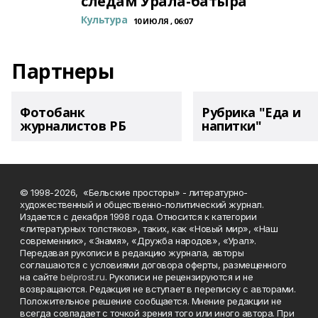
следам Урала-батыра
Культура
10 ИЮЛЯ , 06:07
Партнеры
Фотобанк
Рубрика "Еда и
журналистов РБ
напитки"
© 1998-2026, «Бельские просторы» - литературно-
художественный и общественно-политический журнал.
Издается с декабря 1998 года. Относится к категории
«литературных толстяков», таких, как «Новый мир», «Наш
современник», «Знамя», «Дружба народов», «Урал».
Передавая рукописи в редакцию журнала, авторы
соглашаются с условиями договора оферты, размещенного
на сайте
belprost.ru
. Рукописи не рецензируются и не
возвращаются. Редакция не вступает в переписку с авторами.
Положительное решение сообщается. Мнение редакции не
всегда совпадает с точкой зрения того или иного автора. При