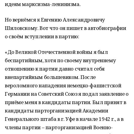
идеям марксизма-ленинизма.
Но вернёмся к Евгению Александровичу
Шиловскому. Вот что он пишет в автобиографии
о своём вступлении в партию:
«До Великой Отечественной войны я был
беспартийным, хотя по своему внутреннему
отношению к партии давно считал себя
внепартийным большевиком. После
вероломного нападения немецко-фашистской
Германии на Советский Союз я подал заявление о
приёме меня в кандидаты партии. Был принят в
кандидаты парторганизацией Академии
Генерального штаба в г. Уфе в начале 1942 г., а в
члены партии – парторганизацией Военно-