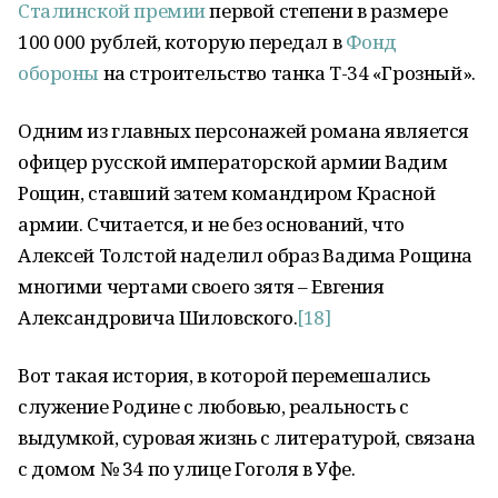
Сталинской премии
первой степени в размере
100 000 рублей, которую передал в
Фонд
обороны
на строительство танка Т-34 «Грозный».
Одним из главных персонажей романа является
офицер русской императорской армии Вадим
Рощин, ставший затем командиром Красной
армии. Считается, и не без оснований, что
Алексей Толстой наделил образ Вадима Рощина
многими чертами своего зятя – Евгения
Александровича Шиловского.
[18]
Вот такая история, в которой перемешались
служение Родине с любовью, реальность с
выдумкой, суровая жизнь с литературой, связана
с домом № 34 по улице Гоголя в Уфе.