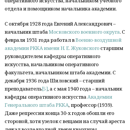
оперативного искусства, начальником учебного
отдела и помощником начальника академии.
С октября 1928 года Евгений Александрович –
начальник штаба
Московского военного округа
. С
февраля 1931 года работал в
Военно-воздушной
академии РККА имени Н. Е. Жуковского
старшим
руководителем кафедры оперативного
искусства, начальником оперативного
факультета, начальником штаба академии. С
декабря 1936 года Шиловский – старший
преподаватель
[5]
, а с мая 1940 года – начальник
кафедры оперативного искусства
Академии
Генерального штаба РККА
, профессор (1939).
Даже репрессии конца 30-х годов обошли его
стороной, хотя узелок с вещами на случай ареста
лежал возле входной двери квартиры.