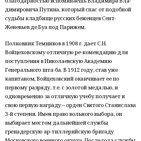
благодарностью вспоминаешь Владимира Вла-
димировича Путина, который спас от подобной
судьбы кладбище русских беженцев Сент-
Женевьев де Буа под Парижем.
Полковник Темников в 1908 г. дает С.Н.
Войцеховскому отличную ре-комендацию для
поступления в Николаевскую Академию
Генерального шта-ба. В 1912 году, став уже
капитаном, Войцеховский оканчивает ее по
первому разряду, т.е. с золотой медалью, и
одновременно за отличную учебу получает и
свою первую награду – орден Святого Станислава
3-й степени. Имея право вольного выбора, он
выбирает местом дальнейшей службы
гренадерскую ар-тиллерийскую бригаду
Московского военного округа. После года службы