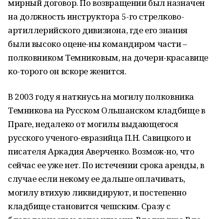
мирный договор. По возвращении был назначен
на должность инструктора 5-го стрелково-
артиллерийского дивизиона, где его знания
были высоко оцене-ны командиром части –
полковником Темниковым, на дочери-красавице
ко-торого он вскоре женится.
В 2003 году я наткнусь на могилу полковника
Темникова на Русском Ольшанском кладбище в
Праге, недалеко от могилы выдающегося
русского ученого-евразийца П.Н. Савицкого и
писателя Аркадия Аверченко. Возмож-но, что
сейчас ее уже нет. По истечении срока аренды, в
случае если некому ее дальше оплачивать,
могилу втихую ликвидируют, и постепенно
кладбище становится чешским. Сразу с