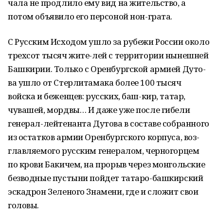
чала не продлило ему вид на жительство, а
потом объявило его персоной нон-грата.
С Русским Исходом ушло за рубежи России около
трехсот тысяч жите-лей с территории нынешней
Башкирии. Только с Оренбургской армией Дуто-
ва ушло от Стерлитамака более 100 тысяч
войска и беженцев: русских, баш-кир, татар,
чувашей, мордвы… И даже уже после гибели
генерал-лейтенанта Дутова в составе собранного
из остатков армии Оренбургского корпуса, воз-
главляемого русским генералом, черногорцем
по крови Бакичем, на прорыв через монгольские
безводные пустыни пойдет татаро-башкирский
эскадрон Зеленого Знамени, где и сложит свои
головы.