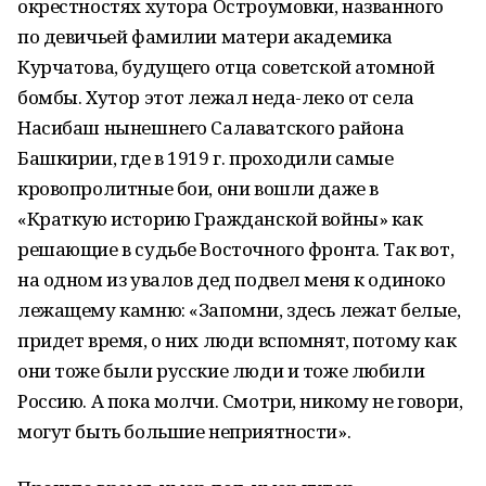
окрестностях хутора Остроумовки, названного
по девичьей фамилии матери академика
Курчатова, будущего отца советской атомной
бомбы. Хутор этот лежал неда-леко от села
Насибаш нынешнего Салаватского района
Башкирии, где в 1919 г. проходили самые
кровопролитные бои, они вошли даже в
«Краткую историю Гражданской войны» как
решающие в судьбе Восточного фронта. Так вот,
на одном из увалов дед подвел меня к одиноко
лежащему камню: «Запомни, здесь лежат белые,
придет время, о них люди вспомнят, потому как
они тоже были русские люди и тоже любили
Россию. А пока молчи. Смотри, никому не говори,
могут быть большие неприятности».