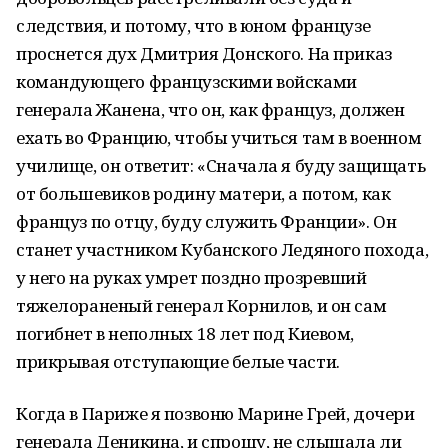
следствия, и потому, что в юном французе
проснется дух Дмитрия Донского. На приказ
командующего французскими войсками
генерала Жанена, что он, как француз, должен
ехать во Францию, чтобы учиться там в военном
училище, он ответит: «Сначала я буду защищать
от большевиков родину матери, а потом, как
француз по отцу, буду служить Франции». Он
станет участником Кубанского Ледяного похода,
у него на руках умрет поздно прозревший
тяжелораненый генерал Корнилов, и он сам
погибнет в неполных 18 лет под Киевом,
прикрывая отступающие белые части.
Когда в Париже я позвоню Марине Грей, дочери
генерала Деникина, и спрошу, не слышала ли