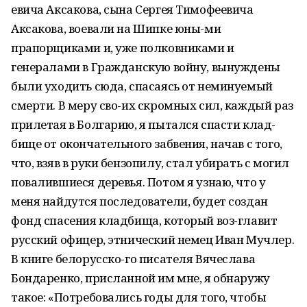
евича Аксакова, сына Сергея Тимофеевича
Аксакова, воевали на Шипке юны-ми
прапорщиками и, уже полковниками и
генералами в Гражданскую войну, вынуждены
были уходить сюда, спасаясь от неминуемый
смерти. В меру сво-их скромных сил, каждый раз
прилетая в Болгарию, я пытался спасти клад-
бище от окончательного забвения, начав с того,
что, взяв в руки бензопилу, стал убирать с могил
повалившиеся деревья. Потом я узнаю, что у
меня найдутся последователи, будет создан
фонд спасения кладбища, который воз-главит
русский офицер, этнический немец Иван Мучлер.
В книге белорусско-го писателя Вячеслава
Бондаренко, присланной им мне, я обнаружу
такое: «Потребовались годы для того, чтобы