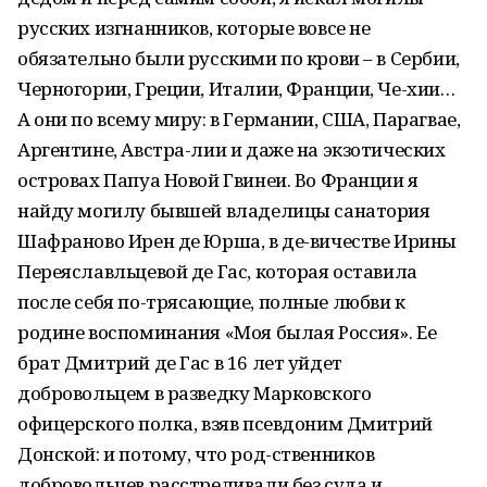
русских изгнанников, которые вовсе не
обязательно были русскими по крови – в Сербии,
Черногории, Греции, Италии, Франции, Че-хии…
А они по всему миру: в Германии, США, Парагвае,
Аргентине, Австра-лии и даже на экзотических
островах Папуа Новой Гвинеи. Во Франции я
найду могилу бывшей владелицы санатория
Шафраново Ирен де Юрша, в де-вичестве Ирины
Переяславльцевой де Гас, которая оставила
после себя по-трясающие, полные любви к
родине воспоминания «Моя былая Россия». Ее
брат Дмитрий де Гас в 16 лет уйдет
добровольцем в разведку Марковского
офицерского полка, взяв псевдоним Дмитрий
Донской: и потому, что род-ственников
добровольцев расстреливали без суда и