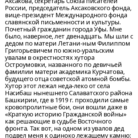
Аксакова, секретарь Союза писателей
России, председатель Аксаковского фонда,
вице-президент Международного фонда
славянской письменности и культуры.
Почетный гражданин города Уфы. Мне
было, наверное, лет двенадцать. Мы шли с
дедом по матери Летани-ным Филиппом
Григорьевичем по южно-уральским
увалам в окрестностях хутора
Остроумовки, названного по девичьей
фамилии матери академика Курчатова,
будущего отца советской атомной бомбы.
Хутор этот лежал неда-леко от села
Насибаш нынешнего Салаватского района
Башкирии, где в 1919 г. проходили самые
кровопролитные бои, они вошли даже в
«Краткую историю Гражданской войны»
как решающие в судьбе Восточного
фронта. Так вот, на одном из увалов дед
подвел меня к одиноко лежащему камню: