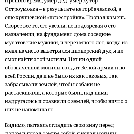
Прошло время, умер дед, умер хутор
Остроумовка – в результате не горбачевской, а
еще хрущевской «перестройки». Пропал камень.
Скорее все-го, его увезли, не подозревая о его
назначении, на фундамент дома соседние
мусатовские мужики, и через много лет, когда из
меня начисто выветрился пионерский дух, я не
смог найти этой могилы. Нет ни одной
обозначенной могилы солдат Белой армии и по
всей России, да и не было их как таковых, так
забрасывали землей, чтобы собаки не
растаскивали, а которые были, над ними
надругались и сравняли с землей, чтобы ничто о
них не напоминало.
Видимо, пытаясь сгладить свою вину перед
дедом и перед самим собой, я искал могилы