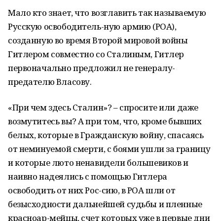
Мало кто знает, что возглавить так называемую
Русскую освободитель-ную армию (РОА),
созданную во время Второй мировой войны
Гитлером совместно со Сталиным, Гитлер
первоначально предложил не генералу-
предателю Власову.
«При чем здесь Сталин»? – спросите или даже
возмутитесь вы? А при том, что, кроме бывших
белых, которые в Гражданскую войну, спасаясь
от неминуемой смерти, с боями ушли за границу
и которые люто ненавидели большевиков и
наивно надеялись с помощью Гитлера
освободить от них Рос-сию, в РОА шли от
безысходности дальнейшей судьбы и пленные
красноар-мейцы, счет которых уже в первые дни