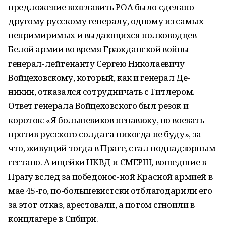
предложение возглавить РОА было сделано
другому русскому генералу, одному из самых
непримиримых и выдающихся полководцев
Белой армии во время Гражданской войны
генерал-лейтенанту Сергею Николаевичу
Войцеховскому, который, как и генерал Де-
никин, отказался сотрудничать с Гитлером.
Ответ генерала Войцеховского был резок и
короток: «Я большевиков ненавижу, но воевать
против русского солдата никогда не буду», за
что, живущий тогда в Праге, стал поднадзорным
гестапо. А ищейки НКВД и СМЕРШ, вошедшие в
Прагу вслед за победонос-ной Красной армией в
мае 45-го, по-большевистски отблагодарили его
за этот отказ, арестовали, а потом сгноили в
концлагере в Сибири.