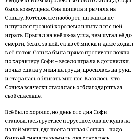
Увидев в своём королевстве нового жильца, Софи
была возмущена. Она шипела и рычала на
Соньку. Котёнок же наоборот, ни капли не
испугался грозной королевы и пытался с ней
играть. Прыгал на неё из-за угла, чем пугал её до
смерти, бегал за ней, ел из её миски и даже ходил
в её лоток. Сонька была прямо противоположна
по характеру Софи – весело играла в догонялки,
ночью спала у меня на груди, просилась на руки
и старалась облизать мне нос. Казалось, что
Сонька всячески старалась отблагодарить за
своё спасение.
Всё было хорошо, но день ото дня Софи
становилась грустнее и грустнее, она не кушала
из той миски, где поела наглая Сонька – надо
было её сначала вымыть, она старалась