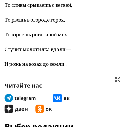
То сливы срываешь с ветвей,
То рвешь в огороде горох,
То взроешь рогатиной мох...
Стучит молотилка вдали —
И рожь на возах до земли...
Читайте нас
Выбор редакции