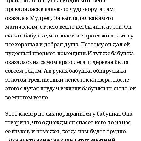
произошло! Бабушка в одно мгновение
провалилась в какую-то чудо-нору, а там
оказался Мудрец. Он выглядел каким-то
магическим, от него веяло необычной аурой. Он
сказал бабушке, что знает все про ее жизнь, что у
нее хорошая и добрая душа. Поэтому он дал ей
чудесный предмет-помощник. И тут же бабушка
оказалась на самом краю леса, и деревня была
совсем рядом. А в руках бабушка обнаружила
золотой трехлистный лепесток клевера. После
этого случая неудач в жизни бабушки не было, ей
во многом везло.
Этот клевер до сих пор хранится у бабушки. Она
говорила, что однажды он спасет кого-то из нас,
ее внуков, и поможет, когда нам будет трудно.
Пока никто из нас не видел этот заветный