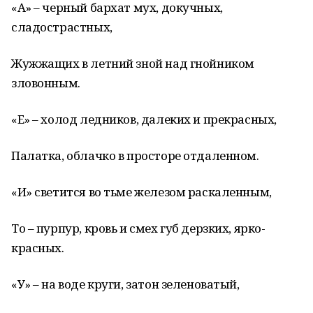
«А» – черный бархат мух, докучных,
сладострастных,
Жужжащих в летний зной над гнойником
зловонным.
«Е» – холод ледников, далеких и прекрасных,
Палатка, облачко в просторе отдаленном.
«И» светится во тьме железом раскаленным,
То – пурпур, кровь и смех губ дерзких, ярко-
красных.
«У» – на воде круги, затон зеленоватый,