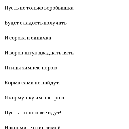
Пусть не только воробьишка
Будет сладость получать
И сорока и синичка
И ворон штук двадцать пять.
Птицы зимнею порою
Корма сами не найдут.
Я кормушку им построю
Пусть толпою все идут!
Накормите птиц зимой,