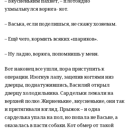
– Вкусненьким пахнет, – плотоядно
ухмыльнулся ворюга- кот.
– Васька, если поделишься, не скажу хозяевам.
– Ещё чего, кормить всяких «шариков».
– Ну ладно, ворюга, попомнишь у меня.
Вот наконец все ушли, пора приступить к
операции. Изогнув лапу, зацепив когтями низ
дверцы, поднатужившись, Василий открыл
дверцу холодильника. Сардельки лежали на
верхней полке. Жирненькие , вкусненькие, они так
и притягивали взгляд. Прыжок – и одна
сарделька упала на пол, но попала не Ваське, а
оказалась в пасти собаки. Кот обмер от такой