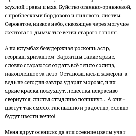
жухлой травы и мха. Буйство огненно-оранжевой,
с проблесками бордового и лилового, листвы.
Сероватое, низкое небо, сквозящее через могучие
желтовато-дымчатые ветви старого тополя.
А на клумбах безудержная роскошь астр,
георгин, хризантем! Бархатцы такие яркие,
словно стараются отдать всё тепло солнца,
накопленное за лето. Остановилась и замерла: а
ведь не сегодня-завтра ударят морозы, и их
яркие краски пожухнут, лепестки некрасиво
свернутся, листья стыдливо поникнут… А они –
цветут так смело, так пышно и радостно, словно
будут цвести вечно!
Меня вдруг осенило: да эти осенние цветы учат