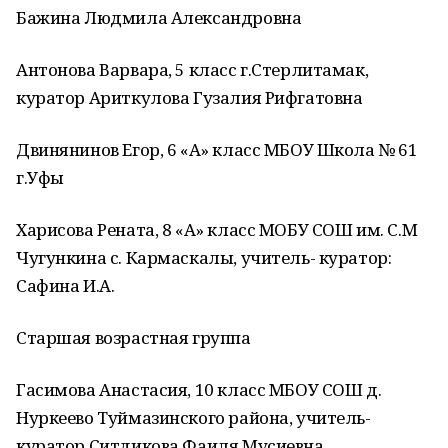
Бажина Людмила Александровна
Антонова Варвара, 5 класс г.Стерлитамак,
куратор Ариткулова Гузалия Рифгатовна
Двинянинов Егор, 6 «А» класс МБОУ Школа № 61
г.Уфы
Харисова Рената, 8 «А» класс МОБУ СОШ им. С.М
Чугункина с. Кармаскалы, учитель- куратор:
Сафина И.А.
Старшая возрастная группа
Гасимова Анастасия, 10 класс МБОУ СОШ д.
Нуркеево Туймазинского района, учитель-
куратор Ситдикова Фаиля Мусиевна,