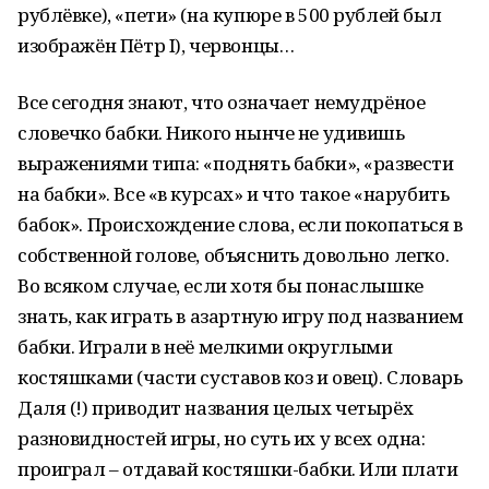
рублёвке), «пети» (на купюре в 500 рублей был
изображён Пётр I), червонцы…
Все сегодня знают, что означает немудрёное
словечко бабки. Никого нынче не удивишь
выражениями типа: «поднять бабки», «развести
на бабки». Все «в курсах» и что такое «нарубить
бабок». Происхождение слова, если покопаться в
собственной голове, объяснить довольно легко.
Во всяком случае, если хотя бы понаслышке
знать, как играть в азартную игру под названием
бабки. Играли в неё мелкими округлыми
костяшками (части суставов коз и овец). Словарь
Даля (!) приводит названия целых четырёх
разновидностей игры, но суть их у всех одна:
проиграл – отдавай костяшки-бабки. Или плати