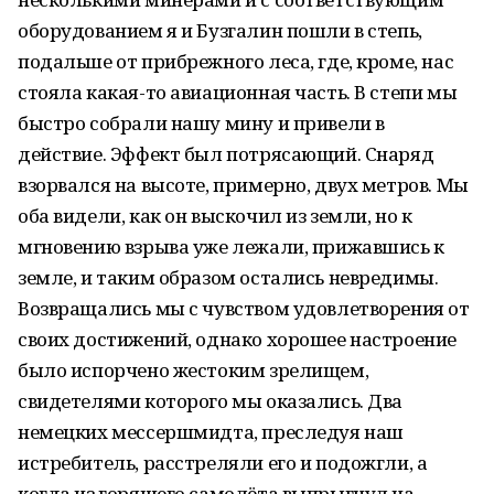
оборудованием я и Бузгалин пошли в степь,
подальше от прибрежного леса, где, кроме, нас
стояла какая-то авиационная часть. В степи мы
быстро собрали нашу мину и привели в
действие. Эффект был потрясающий. Снаряд
взорвался на высоте, примерно, двух метров. Мы
оба видели, как он выскочил из земли, но к
мгновению взрыва уже лежали, прижавшись к
земле, и таким образом остались невредимы.
Возвращались мы с чувством удовлетворения от
своих достижений, однако хорошее настроение
было испорчено жестоким зрелищем,
свидетелями которого мы оказались. Два
немецких мессершмидта, преследуя наш
истребитель, расстреляли его и подожгли, а
когда из горящего самолёта выпрыгнул на