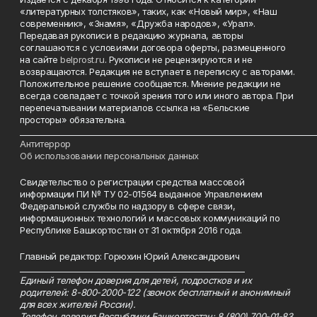
«литературных толстяков», таких, как «Новый мир», «Наш
современник», «Знамя», «Дружба народов», «Урал».
Передавая рукописи в редакцию журнала, авторы
соглашаются с условиями договора оферты, размещенного
на сайте
belprost.ru
. Рукописи не рецензируются и не
возвращаются. Редакция не вступает в переписку с авторами.
Положительное решение сообщается. Мнение редакции не
всегда совпадает с точкой зрения того или иного автора. При
перепечатывании материалов ссылка на «Бельские
просторы» обязательна.
___________________________________________________________________________
Антитеррор
Об использовании персональных данных
Свидетельство о регистрации средства массовой
информации ПИ № ТУ 02-01564 выданное Управлением
Федеральной службы по надзору в сфере связи,
информационных технологий и массовых коммуникаций по
Республике Башкортостан от 31 октября 2016 года.
Главный редактор: Горюхин Юрий Александрович
_________________________________________________________
Единый телефон доверия для детей, подростков и их
родителей: 8-800-2000-122 (звонок бесплатный и анонимный
для всех жителей России).
Телефон доверия Республики Башкортостан: 8 (800) 700-01-83.