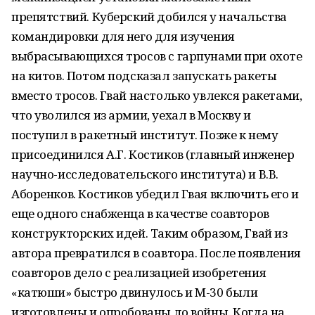
препятствий. Куберский добился у начальства
командировки для него для изучения
выбрасывающихся тросов с гарпунами при охоте
на китов. Потом подсказал запускать ракеты
вместо тросов. Гвай настолько увлекся ракетами,
что уволился из армии, уехал в Москву и
поступил в ракетный институт. Позже к нему
присоединился А.Г. Костиков (главный инженер
научно-исследовательского института) и В.В.
Аборенков. Костиков убедил Гвая включить его и
еще одного снабженца в качестве соавторов
конструкторских идей. Таким образом, Гвай из
автора превратился в соавтора. После появления
соавторов дело с реализацией изобретения
«катюши» быстро двинулось и М-30 были
изготовлены и опробованы до войны. Когда на