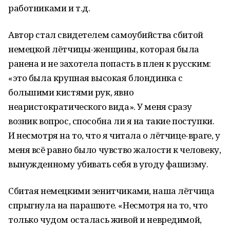
работниками и т.д.
Автор стал свидетелем самоубийства сбитой
немецкой лётчицы-женщины, которая была
ранена и не захотела попасть в плен к русским:
«это была крупная высокая блондинка с
большими кистями рук, явно
неаристократического вида». У меня сразу
возник вопрос, способна ли я на такие поступки.
И несмотря на то, что я читала о лётчице-враге, у
меня всё равно было чувство жалости к человеку,
вынужденному убивать себя в угоду фашизму.
Сбитая немецкими зенитчиками, наша лётчица
спрыгнула на парашюте. «Несмотря на то, что
только чудом осталась живой и невредимой,