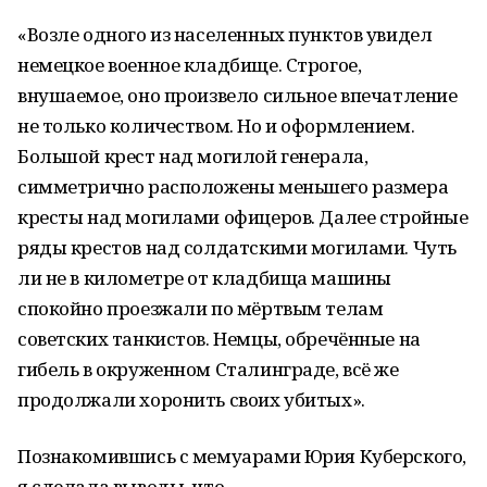
«Возле одного из населенных пунктов увидел
немецкое военное кладбище. Строгое,
внушаемое, оно произвело сильное впечатление
не только количеством. Но и оформлением.
Большой крест над могилой генерала,
симметрично расположены меньшего размера
кресты над могилами офицеров. Далее стройные
ряды крестов над солдатскими могилами. Чуть
ли не в километре от кладбища машины
спокойно проезжали по мёртвым телам
советских танкистов. Немцы, обречённые на
гибель в окруженном Сталинграде, всё же
продолжали хоронить своих убитых».
Познакомившись с мемуарами Юрия Куберского,
я сделала выводы, что