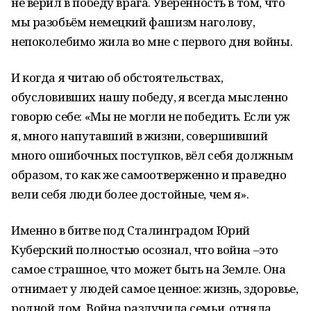
не верил в победу врага. Уверенность в том, что
мы разобьём немецкий фашизм наголову,
непоколебимо жила во мне с первого дня войны.
И когда я читаю об обстоятельствах,
обусловивших нашу победу, я всегда мысленно
говорю себе: «Мы не могли не победить. Если уж
я, много напутавший в жизни, совершивший
много ошибочных поступков, вёл себя должным
образом, то как же самоотверженно и праведно
вели себя люди более достойные, чем я».
Именно в битве под Сталинградом Юрий
Куберский полностью осознал, что война –это
самое страшное, что может быть на Земле. Она
отнимает у людей самое ценное: жизнь, здоровье,
родной дом. Война разлучила семьи, отняла