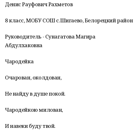
Денис Рауфович Рахметов
8 класс, МОБУ СОШ с.Шигаево, Белорецкий район
Руководитель - Сунагатова Магира
Абдулхаковна
Чародейка
Очарован, околдован,
Не найду в душе покой.
Чародейкою милован,
И навеки буду твой.