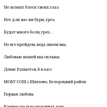
Не затмит блеск твоих глаз.
Нет для нас ни бури, гроз,
Будет много боли, грез…
Но все пройдем, ведь знаем мы,
Любовью нашей мы сильны.
Денис Рахметов, 8 класс
МОБУ СОШ с.Шигаево, Белорецкий район
Первая любовь
В мире столько красивых дам,