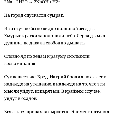
2Na + 2H2O → 2NaOH + H2↑
На город спускался сумрак.
Из-за туч не было видно полярной звезды.
Хмурые краски заполонили небо. Серая дымка
душила, не давала свободно дышать.
Словно яд по венам к разуму скользили
воспоминания.
Сумасшествие. Бред. Натрий бродил по аллее в
надежде на утешение, в надежде на то, что эти
мысли уйдут, испаряться. В крайнем случае,
уйдут в осадок.
Вся аллея пропахла сыростью. Элемент натянул