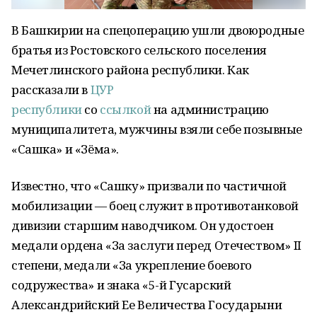
В Башкирии на спецоперацию ушли двоюродные
братья из Ростовского сельского поселения
Мечетлинского района республики. Как
рассказали в
ЦУР
республики
со
ссылкой
на администрацию
муниципалитета, мужчины взяли себе позывные
«Сашка» и «Зёма».
Известно, что «Сашку» призвали по частичной
мобилизации — боец служит в противотанковой
дивизии старшим наводчиком. Он удостоен
медали ордена «За заслуги перед Отечеством» II
степени, медали «За укрепление боевого
содружества» и знака «5-й Гусарский
Александрийский Ее Величества Государыни