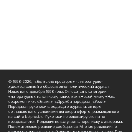
© 1998-2026, «Бельские просторы» - литературно-
художественный и общественно-политический журнал.
Издается с декабря 1998 года. Относится к категории
«литературных толстяков», таких, как «Новый мир», «Наш
современник», «Знамя», «Дружба народов», «Урал».
Передавая рукописи в редакцию журнала, авторы
соглашаются с условиями договора оферты, размещенного
на сайте
belprost.ru
. Рукописи не рецензируются и не
возвращаются. Редакция не вступает в переписку с авторами.
Положительное решение сообщается. Мнение редакции не
всегда совпадает с точкой зрения того или иного автора. При