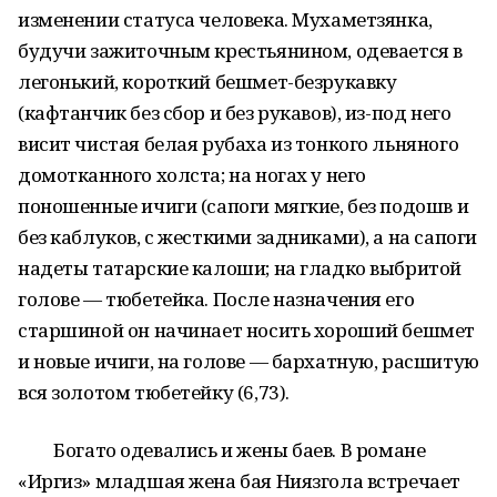
изменении статуса человека. Мухаметзянка,
будучи зажиточным крестьянином, одевается в
легонький, короткий бешмет-безрукавку
(кафтанчик без сбор и без рукавов), из-под него
висит чистая белая рубаха из тонкого льняного
домотканного холста; на ногах у него
поношенные ичиги (сапоги мягкие, без подошв и
без каблуков, с жесткими задниками), а на сапоги
надеты татарские калоши; на гладко выбритой
голове — тюбетейка. После назначения его
старшиной он начинает носить хороший бешмет
и новые ичиги, на голове — бархатную, расшитую
вся золотом тюбетейку (6,73).
Богато одевались и жены баев. В романе
«Иргиз» младшая жена бая Ниязгола встречает