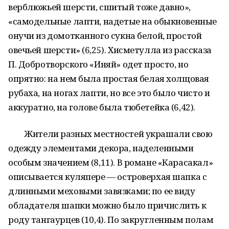
верблюжьей шерсти, сшитый тоже давно»,
«самодельные лапти, надетые на обыкновенные
онучи из домотканного сукна белой, простой
овечьей шерсти» (6,25). Хисметулла из рассказа
П. Добротворского «Иняй» одет просто, но
опрятно: на нем была простая белая холщовая
рубаха, на ногах лапти, но все это было чисто и
аккуратно, на голове была тюбетейка (6,42).
Жители разных местностей украшали свою
одежду элементами декора, наделенными
особым значением (8,11). В романе «Карасакал»
описывается куляпере — островерхая шапка с
длинными меховыми завязками; по ее виду
обладателя шапки можно было причислить к
роду тангаурцев (10,4). По закругленным полам