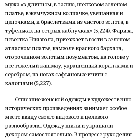
мужа «в длинном, в талию, шелковом зеленом
платье, в жемчужном колпачке, увешанная и
цепочками, и браслетками из чистого золота, в
туфельках на острых каблучках» (5,224). Фариза,
невестка Ниязгола, приезжает в гости в зеленом
атласном платье, камзоле красного бархата,
отороченном золотым позументом, на голове у
нее тяжелый кашмау, украшенный кораллами и
серебром, на ногах сафьяновые ичиги с
калошами (5,227).
Описание женской одежды в художественно-
исторических произведениях занимает особое
место ввиду своего видового и целевого
разнообразия. Одежду шили и украшали
декором самостоятельно. В процессе рукоделия