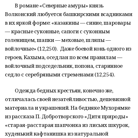
В романе «Северные амуры» князь
Волконский любуется башкирскими всадниками
в их яркой форме: «казакины — синие, шаровары
— красные суконные, сапоги с суконным
голенищем, шапки — меховые, шляпы —
войлочные» (12,250). Даже боевой конь одного из
героев, Кахыма, оседлан по всем правилам —
войлочный подседельник, попона, старинное
седло с серебряными стременами (12,254).
Одежда бедных крестьян, конечно же,
отличалась своей незатейливостью, дешевизной
материала и украшений. На бедняке Мухорямке
из рассказа П. Добротворского «Дитя природы»
«старая-расстарая шапчонка из лисьих шкурок,
худенький кафтанишка из натуральной