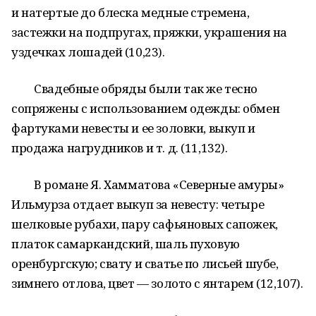
и натертые до блеска медные стремена,
застежки на подпругах, пряжки, украшения на
уздечках лошадей (10,23).
Свадебные обряды были так же тесно
сопряжены с использованием одежды: обмен
фартуками невесты и ее золовки, выкуп и
продажа нагрудников и т. д. (11,132).
В романе Я. Хамматова «Северные амуры»
Ильмурза отдает выкуп за невесту: четыре
шелковые рубахи, пару сафьяновых сапожек,
платок самаркандский, шаль пуховую
оренбургскую; свату и сватье по лисьей шубе,
зимнего отлова, цвет — золото с янтарем (12,107).