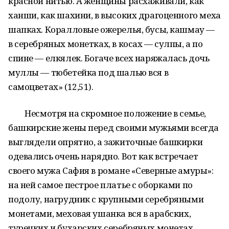
красной нитью. А женщины расхаживали, как
ханши, как шахини, в высоких драгоценного меха
шапках. Коралловые ожерелья, бусы, кашмау —
в серебряных монетках, в косах — сулпы, а по
спине — елкялек. Богаче всех наряжалась дочь
муллы — тюбетейка под шалью вся в
самоцветах» (12,51).
Несмотря на скромное положение в семье,
башкирские жены перед своими мужьями всегда
выглядели опрятно, а зажиточные башкирки
одевались очень нарядно. Вот как встречает
своего мужа Сафия в романе «Северные амуры»:
на ней самое пестрое платье с оборками по
подолу, нагрудник с крупными серебряными
монетами, меховая ушанка вся в арабских,
турецких и бухарских серебряных монетах,