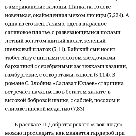
в американские калоши. Шапка на голове
новенькая, окаймленная мехом лисицы (5,224). А
одна из его жен, Газимэ, одета в красное
сатиновое платье, с развевающимися полами
летний золотом шитый халат, зеленый
шелковый платок (5,11). Байский сын носит
тюбетейку с шитыми золотом звездочками,
бархатный с серебряными застежками казакин,
гамбургские, с отворотами, сапоги (5,114). В
романе С. Злобина «Салават Юлаев» старшина
встречает начальство в богатом халате, в
высокой бобровой шапке, с саблей, посохом и
елизаветинской медалью (7,83).
В рассказе П. Добротворского «Своя людя»
можно проследить, как меняется гардероб при