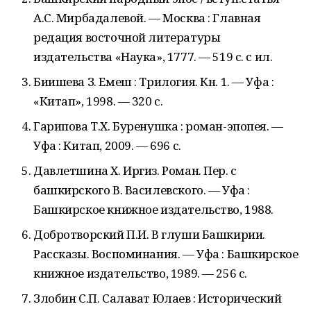
А.С. Мирбадалевой. — Москва : Главная
редация восточной литературы
издательства «Наука», 1777. — 519 с. с ил.
Биишева З. Емеш : Трилогия. Кн. 1. — Уфа :
«Китап», 1998. — 320 с.
Гарипова Т.Х. Буренушка : роман-эпопея. —
Уфа : Китап, 2009. — 696 с.
Давлетшина Х. Иргиз. Роман. Пер. с
башкирского В. Василевского. — Уфа :
Башкирское книжное издательство, 1988.
Добротворский П.И. В глуши Башкирии.
Рассказы. Воспоминания. — Уфа : Башкирское
книжное издательство, 1989. — 256 с.
Злобин С.П. Салават Юлаев : Исторический