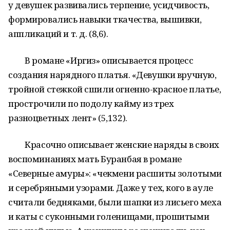
у девушек развивались терпение, усидчивость,
формировались навыки ткачества, вышивки,
аппликаций и т. д. (8,6).
В романе «Иргиз» описывается процесс
создания нарядного платья. «Девушки вручную,
тройной стежкой сшили огненно-красное платье,
прострочили по подолу кайму из трех
разноцветных лент» (5,132).
Красочно описывает женские наряды в своих
воспоминаниях мать Буранбая в романе
«Северные амуры»: «чекмени расшиты золотыми
и серебряными узорами. Даже у тех, кого в ауле
считали бедняками, были шапки из лисьего меха
и каты с суконными голенищами, прошитыми