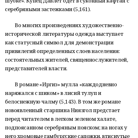
шубке». Купец Давлет одет в суконный кафтан с
серебряными застежками (5,161).
Во многих произведениях художественно-
исторической литературы одежда выступает
как статусный символ для демонстрации
привилегий определенных слоев населения:
состоятельных жителей, священнослужителей,
представителей власти.
В романе «Иргиз» мулла «каждодневно
наряжался с шиком» в лисий тулуп и
белоснежную чалму (5,143). В том же романе
новоявленный старшина Ниязгол предстает
перед читателем в легком зеленом халате,
подпоясанном серебряным пояском; на ногах у
него хромовые гамбургские сапожки, втиснутые