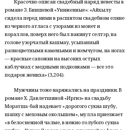
Красочно описан свадебный наряд невесты в
романе З. Биишевой «Униженные»: «Айхылу
сидела перед ними в расшитом свадебном еляне
из черного атласа с узорами из монет и
кораллов, поверх него был накинут селтэр, на
голове узорчатый кашмау, усыпанный
разноцветными каменьями и жемчугом, на ногах
— красные сапожки на высоких острых
каблучках с медными подковками — все это
подарок жениха» (3,204).
Мужчины тоже наряжались на праздники. В
романе Х. Давлетшиной «Иргиз» на свадьбу
Моратша-бай надевает «дорогого сукна шубу,
шапку с меховым околышем», мулла приезжает
«в белоснежной чалме, в нежно-голубого сукна