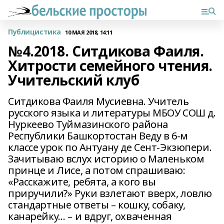
Публицистика
10 МАЯ 2018, 14:11
№4.2018. Ситдикова Фаиля.
Хитрости семейного чтения.
Учительский клуб
Ситдикова Фаиля Мусиевна. Учитель
русского языка и литературы МБОУ СОШ д.
Нуркеево Туймазинского района
Республики Башкортостан Веду в 6-м
классе урок по Антуану де Сент-Экзюпери.
Зачитываю вслух историю о Маленьком
принце и Лисе, а потом спрашиваю:
«Расскажите, ребята, а кого вы
приручили?» Руки взлетают вверх, ловлю
стандартные ответы – кошку, собаку,
канарейку… – и вдруг, охваченная