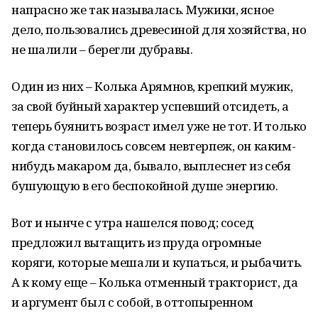
напрасно же так называлась. Мужики, ясное
дело, пользовались древесиной для хозяйства, но
не шалили – берегли дубравы.
Один из них – Колька Арямнов, крепкий мужик,
за свой буйный характер успевший отсидеть, а
теперь буянить возраст имел уже не тот. И только
когда становилось совсем невтерпеж, он каким-
нибудь макаром да, бывало, выплеснет из себя
бушующую в его беспокойной душе энергию.
Вот и нынче с утра нашелся повод; сосед
предложил вытащить из пруда огромные
коряги, которые мешали и купаться, и рыбачить.
А к кому еще – Колька отменный тракторист, да
и аргумент был с собой, в оттопыренном