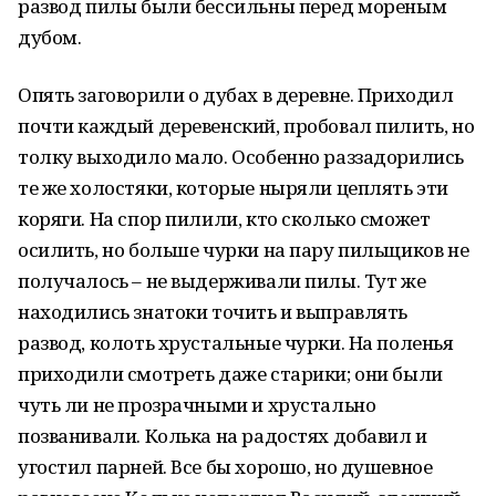
развод пилы были бессильны перед мореным
дубом.
Опять заговорили о дубах в деревне. Приходил
почти каждый деревенский, пробовал пилить, но
толку выходило мало. Особенно раззадорились
те же холостяки, которые ныряли цеплять эти
коряги. На спор пилили, кто сколько сможет
осилить, но больше чурки на пару пильщиков не
получалось – не выдерживали пилы. Тут же
находились знатоки точить и выправлять
развод, колоть хрустальные чурки. На поленья
приходили смотреть даже старики; они были
чуть ли не прозрачными и хрустально
позванивали. Колька на радостях добавил и
угостил парней. Все бы хорошо, но душевное