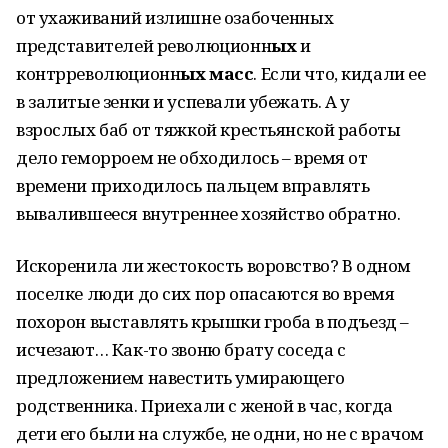
от ухаживаний излишне озабоченных
представителей революционн
ых
и
контрреволюционн
ых
масс
. Если что, кидали ее
в залитые зенки и успевали убежать. А у
взрослых баб от тяжкой крестьянской работы
дело геморроем не обходилось – время от
времени приходилось пальцем вправлять
вывалившееся внутреннее хозяйство обратно.
Искоренила ли жестокость воровство? В одном
поселке люди до сих пор опасаются во время
похорон выставлять крышки гроба в подъезд –
исчезают… Как-то звоню брату соседа с
предложением навестить умирающего
родственника. Приехали с женой в час, когда
дети его были на службе, не одни, но не с врачом