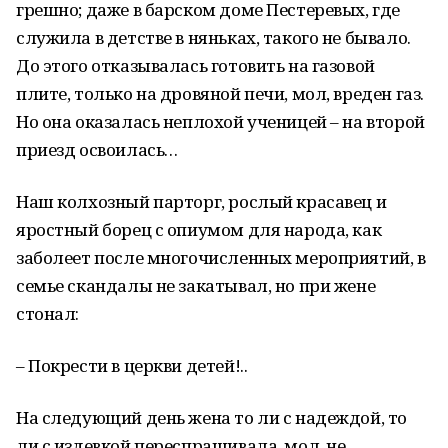
грешно; даже в барском доме Пестеревых, где
служила в детстве в няньках, такого не бывало.
До этого отказывалась готовить на газовой
плите, только на дровяной печи, мол, вреден газ.
Но она оказалась неплохой ученицей – на второй
приезд освоилась…
Наш колхозный парторг, рослый красавец и
яростный борец с опиумом для народа, как
заболеет после многочисленных мероприятий, в
семье скандалы не закатывал, но при жене
стонал:
– Покрести в церкви детей!..
На следующий день жена то ли с надеждой, то
ли с издевкой переспрашивала, мол, не