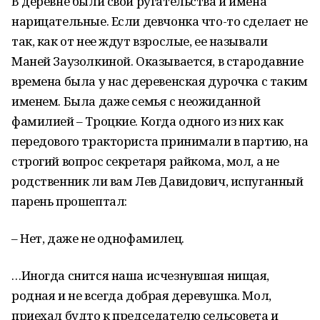
В деревне были свои ругательства и имена
нарицательные. Если девчонка что-то сделает не
так, как от нее ждут взрослые, ее называли
Маней Заузолкиной. Оказывается, в стародавние
времена была у нас деревенская дурочка с таким
именем. Была даже семья с неожиданной
фамилией – Троцкие. Когда одного из них как
передового тракториста принимали в партию, на
строгий вопрос секретаря райкома, мол, а не
родственник ли вам Лев Давидович, испуганный
парень прошептал:
– Нет, даже не однофамилец.
…Иногда снится наша исчезнувшая нищая,
родная и не всегда добрая деревушка. Мол,
приехал будто к председателю сельсовета и