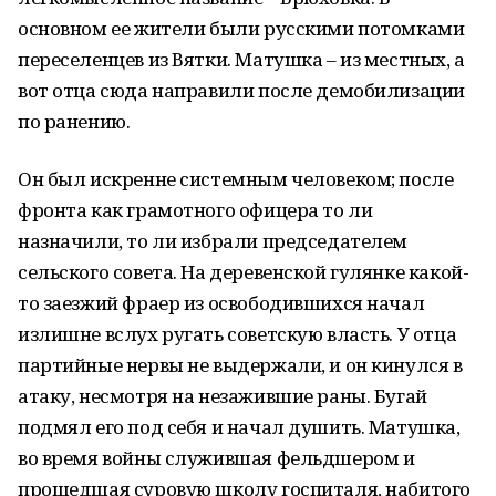
основном ее жители были русскими потомками
переселенцев из Вятки. Матушка – из местных, а
вот отца сюда направили после демобилизации
по ранению.
Он был искренне системным человеком; после
фронта как грамотного офицера то ли
назначили, то ли избрали председателем
сельского совета. На деревенской гулянке какой-
то заезжий фраер из освободившихся начал
излишне вслух ругать советскую власть. У отца
партийные нервы не выдержали, и он кинулся в
атаку, несмотря на незажившие раны. Бугай
подмял его под себя и начал душить. Матушка,
во время войны служившая фельдшером и
прошедшая суровую школу госпиталя, набитого