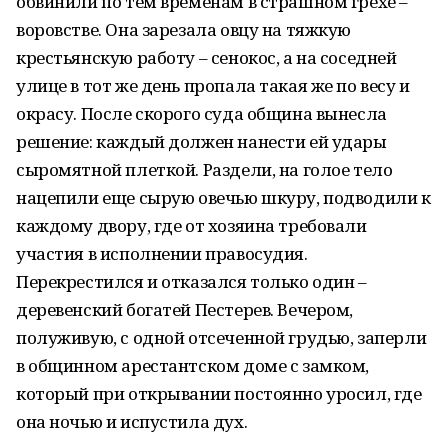
обвинили по тем временам в страшном грехе –
воровстве. Она зарезала овцу на тяжкую
крестьянскую работу – сенокос, а на соседней
улице в тот же день пропала такая же по весу и
окрасу. После скорого суда община вынесла
решение: каждый должен нанести ей удары
сыромятной плеткой. Раздели, на голое тело
нацепили еще сырую овечью шкуру, подводили к
каждому двору, где от хозяина требовали
участия в исполнении правосудия.
Перекрестился и отказался только один –
деревенский богатей Пестерев. Вечером,
полуживую, с одной отсеченной грудью, заперли
в общинном арестантском доме с замком,
который при открывании постоянно уросил, где
она ночью и испустила дух.