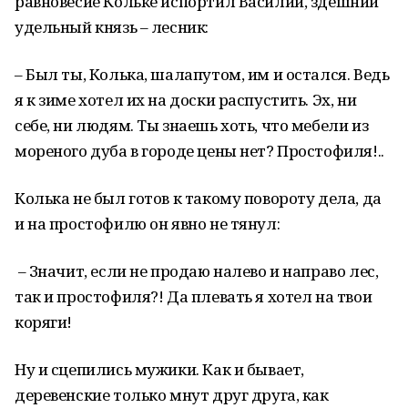
равновесие Кольке испортил Василий, здешний
удельный князь – лесник:
– Был ты, Колька, шалапутом, им и остался. Ведь
я к зиме хотел их на доски распустить. Эх, ни
себе, ни людям. Ты знаешь хоть, что мебели из
мореного дуба в городе цены нет? Простофиля!..
Колька не был готов к такому повороту дела, да
и на простофилю он явно не тянул:
– Значит, если не продаю налево и направо лес,
так и простофиля?! Да плевать я хотел на твои
коряги!
Ну и сцепились мужики. Как и бывает,
деревенские только мнут друг друга, как