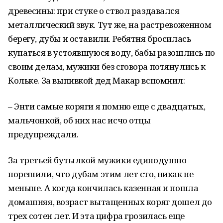
древесины: при стуке о ствол раздавался
металлический звук. Тут же, на растревоженном
берегу, дубы и оставили. Ребятня бросилась
купаться в устоявшуюся воду, бабы разошлись по
своим делам, мужики без сговора потянулись к
Кольке. За выпивкой дед Макар вспомнил:
– Энти самые коряги я помню еще с двадцатых,
мальчонкой, об них нас исчо отцы
предупреждали.
За третьей бутылкой мужики единодушно
порешили, что дубам этим лет сто, никак не
меньше. А когда кончилась казенная и пошла
домашняя, возраст вытащенных коряг дошел до
трех сотен лет. И эта цифра грозилась еще