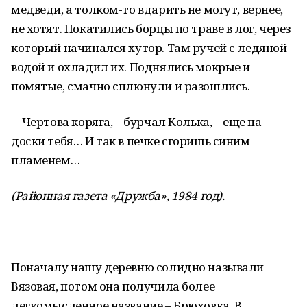
медведи, а толком-то вдарить не могут, вернее,
не хотят. Покатились борцы по траве в лог, через
который начинался хутор. Там ручей с ледяной
водой и охладил их. Поднялись мокрые и
помятые, смачно сплюнули и разошлись.
– Чертова коряга, – бурчал Колька, – еще на
доски тебя… И так в печке сгоришь синим
пламенем…
(Районная газета «Дружба», 1984 год).
Поначалу нашу деревню солидно называли
Вязовая, потом она получила более
легкомысленное название – Брюховка. В