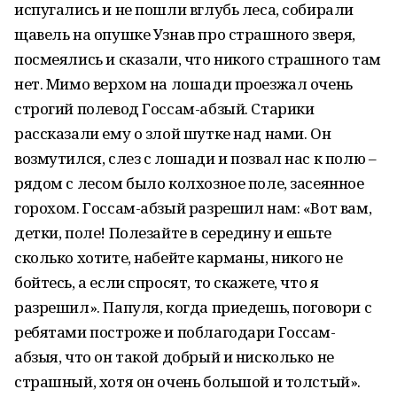
испугались и не пошли вглубь леса, собирали
щавель на опушке Узнав про страшного зверя,
посмеялись и сказали, что никого страшного там
нет. Мимо верхом на лошади проезжал очень
строгий полевод Госсам-абзый. Старики
рассказали ему о злой шутке над нами. Он
возмутился, слез с лошади и позвал нас к полю –
рядом с лесом было колхозное поле, засеянное
горохом. Госсам-абзый разрешил нам: «Вот вам,
детки, поле! Полезайте в середину и ешьте
сколько хотите, набейте карманы, никого не
бойтесь, а если спросят, то скажете, что я
разрешил». Папуля, когда приедешь, поговори с
ребятами построже и поблагодари Госсам-
абзыя, что он такой добрый и нисколько не
страшный, хотя он очень большой и толстый».