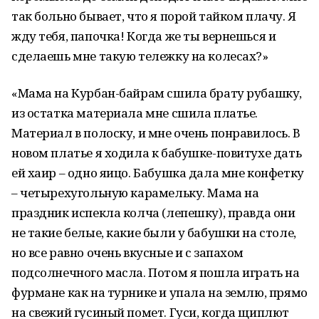
так больно бывает, что я порой тайком плачу. Я
жду тебя, папочка! Когда же ты вернешься и
сделаешь мне такую тележку на колесах?»
«Мама на Курбан-байрам сшила брату рубашку,
из остатка материала мне сшила платье.
Материал в полоску, и мне очень понравилось. В
новом платье я ходила к бабушке-повитухе дать
ей хаир – одно яицо. Бабушка дала мне конфетку
– четырехугольную карамельку. Мама на
праздник испекла колча (лепешку), правда они
не такие белые, какие были у бабушки на столе,
но все равно очень вкусные и с запахом
подсолнечного масла. Потом я пошла играть на
фурмане как на турнике и упала на землю, прямо
на свежий гусиный помет. Гуси, когда щиплют