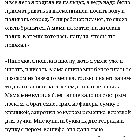
и все лето я ходила на пальцах, а ведь надо было
присматривать за племянницей, носить воду и
поливать огород. Если ребенок плачет, то сноха
опять бранится. А мама на жатве, на далеких
полях. Как мне хотелось, папуля, чтобы ты
приехал».
«Папочка, я пошла в школу, хоть я умею уже и
читать, и писать. Мама сшила мне белое платье с
пояском из бязевого мешка, только она его зачем-
то долго кипятила, а зачем, я так и не поняла.
Мама мне купила блестящие калоши с острым
носком, а брат смастерил из фанеры сумку с
крышкой, закрепил ее куском ремешка, веревкой
для ручки. Мне купили букварь, две тетради и
ручку с пером. Кашифа-апа дала свою