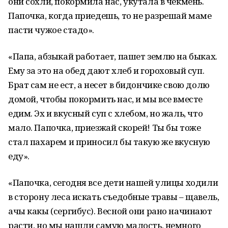
они сохли, покормила нас, укутала в чекмень.
Папочка, когда приедешь, то не разрешай маме
пасти чужое стадо».
«Папа, абзыкай работает, пашет землю на быках.
Ему за это на обед дают хлеб и гороховый суп.
Брат сам не ест, а несет в бидончике свою долю
домой, чтобы покормить нас, и мы все вместе
едим. Эх и вкусный суп с хлебом, но жаль, что
мало. Папочка, приезжай скорей! Ты бы тоже
стал пахарем и приносил бы такую же вкусную
еду».
«Папочка, сегодня все дети нашей улицы ходили
в сторону леса искать съедобные травы – щавель,
ачы какы (сергибус). Весной они рано начинают
расти, но мы нашли самую малость, немного