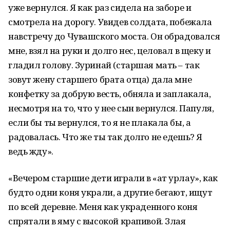
уже вернулся. Я как раз сидела на заборе и
смотрела на дорогу. Увидев солдата, побежала
навстречу до Чувашского моста. Он обрадовался
мне, взял на руки и долго нес, целовал в щеку и
гладил голову. Зуринай (старшая мать – так
зовут жену старшего брата отца) дала мне
конфетку за добрую весть, обняла и заплакала,
несмотря на то, что у нее сын вернулся. Папуля,
если бы ты вернулся, то я не плакала бы, а
радовалась. Что же ты так долго не едешь? Я
ведь жду».
«Вечером старшие дети играли в «ат урлау», как
будто одни коня украли, а другие бегают, ищут
по всей деревне. Меня как украденного коня
спрятали в яму с высокой крапивой. Злая