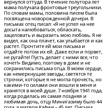
вернулся оттуда. В течение полутора лет
мама получала фронтовые треугольники.
По словам мамы, половина писем была
посвящена новорожденной дочери. В
письмах отец писал: «Я не успел на нее
досыта налюбоваться, обласкать,
зацеловать и выразить мою любовь. Я не
видел, как она плачет, как улыбается и как
растет. Прочтите ей мои письма и
отдайте потом их ей. Даже если и порвет,
не ругайте! Пусть делает с ними все, что
хочет!» Видимо, поэтому в доме и не
сохранились письма отца. В моем сердце,
как немеркнущие звезды, светятся те
строчки, которые я не могла прочесть, но
какими-то силами они вошли в меня и
хранятся в моей душе. 7 ноября 1941 года,
когда родилась их самая поздняя и
любимая дочь, отцу Минигазиму было 44
года, а матери Кафии – 45 лет. Письма