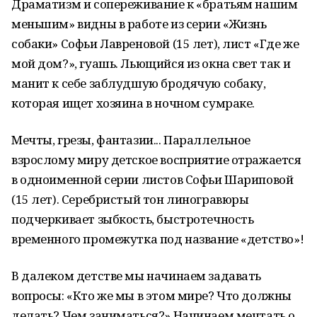
Драматизм и сопереживание к «братьям нашим
меньшим» видны в работе из серии «Жизнь
собаки» Софьи Лавреновой (15 лет), лист «Где же
мой дом?», гуашь. Льющийся из окна свет так и
манит к себе заблудшую бродячую собаку,
которая ищет хозяина в ночном сумраке.
Мечты, грезы, фантазии... Параллельное
взрослому миру детское восприятие отражается
в одноименной серии листов Софьи Шариповой
(15 лет). Серебристый тон линогравюры
подчеркивает зыбкость, быстротечность
временного промежутка под название «детство»!
В далеком детстве мы начинаем задавать
вопросы: «Кто же мы в этом мире? Что должны
делать? Чем заниматься?» Начинаем мечтать о