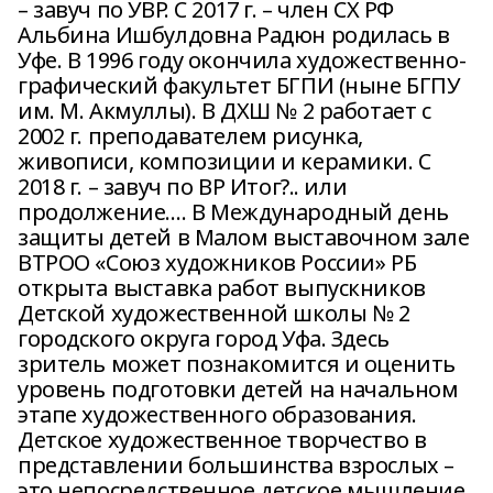
– завуч по УВР. С 2017 г. – член СХ РФ
Альбина Ишбулдовна Радюн родилась в
Уфе. В 1996 году окончила художественно-
графический факультет БГПИ (ныне БГПУ
им. М. Акмуллы). В ДХШ № 2 работает с
2002 г. преподавателем рисунка,
живописи, композиции и керамики. С
2018 г. – завуч по ВР Итог?.. или
продолжение…. В Международный день
защиты детей в Малом выставочном зале
ВТРОО «Союз художников России» РБ
открыта выставка работ выпускников
Детской художественной школы № 2
городского округа город Уфа. Здесь
зритель может познакомится и оценить
уровень подготовки детей на начальном
этапе художественного образования.
Детское художественное творчество в
представлении большинства взрослых –
это непосредственное детское мышление,