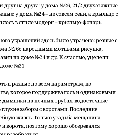
и друг на друга: у дома №26, 21/2 двухэтажные
ные; у дома №24 – не совсем сени, а крыльцо с
илось в стиле модерн – крыльцо-фонарь.
ного украшений здесь было утрачено: резные с
ма №26с народными мотивами рисунка,
авни на доме №24 и др. К счастью, уцелели
 доме №21.
ть и разные по всем параметрам, но
тве, которое поддерживалось и одинаковыми
 дымники на печных трубах, водосточные
 глухие заборы с воротами. Последние
дебную жизнь. Только усадьба мещанина
 и ворота, поэтому хорошо обозревался
ем разобраться.