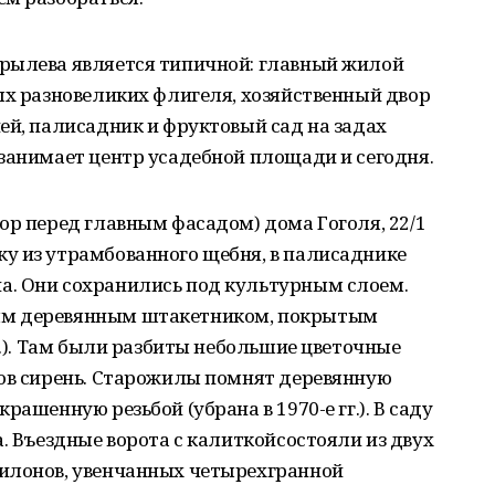
рылева является типичной: главный жилой
ых разновеликих флигеля, хозяйственный двор
ей, палисадник и фруктовый сад на задах
занимает центр усадебной площади и сегодня.
ор перед главным фасадом) дома Гоголя, 22/1
у из утрамбованного щебня, в палисаднике
. Они сохранились под культурным слоем.
ым деревянным штакетником, покрытым
г.). Там были разбиты небольшие цветочные
тов сирень. Старожилы помнят деревянную
рашенную резьбой (убрана в 1970-е гг.). В саду
а. Въездные ворота с калиткойсостояли из двух
илонов, увенчанных четырехгранной