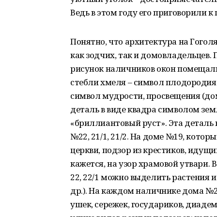
Ведь в этом году его приговорили 
Понятно, что архитектура на Гого
как зодчих, так и домовладельцев. 
рисунок наличников окон помещали
стебли хмеля – символ плодородия (
символ мудрости, просвещения (до
деталь в виде квадра символом зем
«бриллиантовый руст». Эта деталь 
№22, 21/1, 21/2. На доме №19, кот
церкви, подзор из крестиков, идущи
кажется, на узор храмовой утвари. 
22, 22/1 можно выделить растения и
др.). На каждом наличнике дома №2
ушек, сережек, государиков, диадем