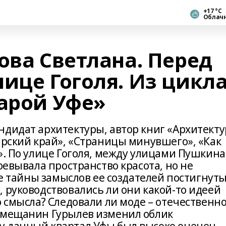
+17 °С
Облач
ова Светлана. Перед
ице Гоголя. Из цикл
тарой Уфе»
ндидат архитектуры, автор книг «Архитекту
ирский край», «Страницы минувшего», «Как
». По улице Гоголя, между улицами Пушкина
оевывала пространство красота, но не
се тайны замыслов ее создателей постигнуты
 руководствовались ли они какой-то идеей
о смысла? Следовали ли моде – отечественн
 мещанин Гурылев изменил облик