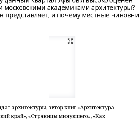
у данный квартал Уфы был высоко оценен
и московскими академиками архитектуры?
н представляет, и почему местные чиновн
идат архитектуры, автор книг «Архитектура
ский край», «Страницы минувшего», «Как