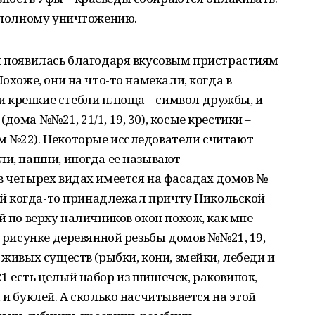
к полному уничтожению.
ля появилась благодаря вкусовым пристрастиям
Похоже, они на что-то намекали, когда в
 крепкие стебли плюща – символ дружбы, и
дома №№21, 21/1, 19, 30), косые крестики –
м №22). Некоторые исследователи считают
ли, пашни, иногда ее называют
в четырех видах имеется на фасадах домов №
орый когда-то принадлежал причту Никольской
й по верху наличников окон похож, как мне
В рисунке деревянной резьбы домов №№21, 19,
 живых существ (рыбки, кони, змейки, лебеди и
1 есть целый набор из шишечек, раковинок,
 и буклей. А сколько насчитывается на этой