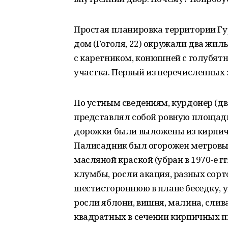
Простая планировка территории Гу
дом (Гоголя, 22) окружали два жил
с каретником, конюшней с голубятн
участка. Первый из перечисленных 
По устным сведениям, курдонер (дв
представлял собой ровную площадк
дорожки были выложены из кирпича
Палисадник был огорожен метров
масляной краской (убран в 1970-е г
клумбы, росли акация, разных сор
шестистороннюю в плане беседку, ук
росли яблони, вишня, малина, слив
квадратных в сечении кирпичных п