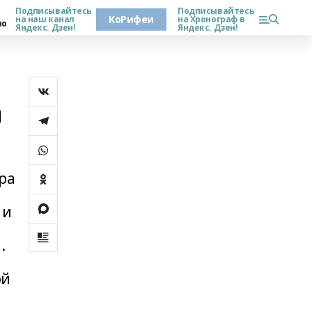
Подписывайтесь
Подписывайтесь
КоРифеи
на наш канал
на Хронограф в
но
Яндекс. Дзен!
Яндекс. Дзен!
а
ра
 и
.
ой