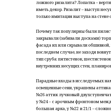
ложного ризалита? Лопатка – верти
иметь декор. Ризалит – выступ нес
только имитация выступа на стене 
Почему так популярны были пиляст
закрывали (забивали досками) торцы
фасада их или скрывали обшивкой,
последнем случае, не заходя вовну
тип сруба: пятистенок, шестистено
внутренних несущих стен, планиров
Парадные входы в исследуемых на
освещенные сени, украшены аттикам
№26 аттик лучковый двухступенчат
у №24 – с арочным фронтоном меж
большая арка, у №22 и 21/1 – слож