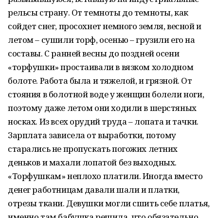
рельсы страну. От темноты до темноты, как
сойдет снег, просохнет немного земля, весной и
летом – сушили торф, осенью – грузили его на
составы. С ранней весны до поздней осени
«торфушки» простаивали в вязком холодном
болоте. Работа была и тяжелой, и грязной. От
стояния в болотной воде у женщин болели ноги,
поэтому даже летом они ходили в шерстяных
носках. Из всех орудий труда – лопата и тачки.
Зарплата зависела от выработки, потому
старались не пропускать погожих летних
деньков и махали лопатой без выходных.
«Торфушкам» неплохо платили. Иногда вместо
денег работницам давали шали и платки,
отрезы ткани. Девушки могли сшить себе платья,
именно там бабушка решила, что обязательно