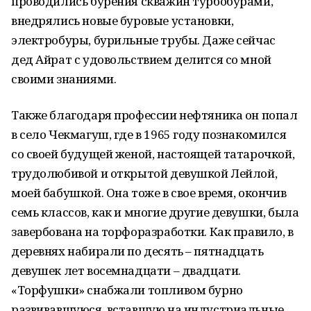
проводились бурения скважин турбобурами,
внедрялись новые буровые установки,
электробуры, бурильные трубы. Даже сейчас
дед Айрат с удовольствием делится со мной
своими знаниями.
Также благодаря профессии нефтяника он попал
в село Чекмагуш, где в 1965 году познакомился
со своей будущей женой, настоящей татарочкой,
трудолюбивой и открытой девушкой Лейлой,
моей бабушкой. Она тоже в свое время, окончив
семь классов, как и многие другие девушки, была
завербована на торфоразработки. Как правило, в
деревнях набирали по десять – пятнадцать
девушек лет восемнадцати – двадцати.
«Торфушки» снабжали топливом бурно
развивавшуюся, вставшую на индустриальные