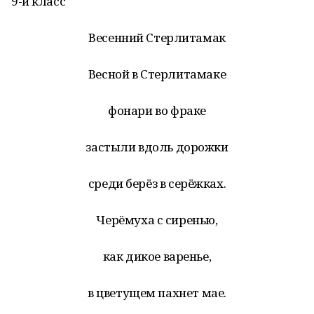
9-й класс
Весенний Стерлитамак
Весной в Стерлитамаке
фонари во фраке
застыли вдоль дорожки
среди берёз в серёжках.
Черёмуха с сиренью,
как дикое варенье,
в цветущем пахнет мае.