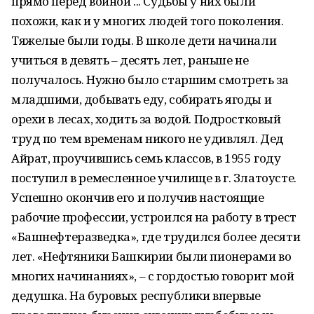
прямо перед войной ... Судьбы у них были
похожи, как и у многих людей того поколения.
Тяжелые были годы. В школе дети начинали
учиться в девять – десять лет, раньше не
получалось. Нужно было старшим смотреть за
младшими, добывать еду, собирать ягоды и
орехи в лесах, ходить за водой. Подростковый
труд по тем временам никого не удивлял. Дед
Айрат, проучившись семь классов, в 1955 году
поступил в ремесленное училище в г. Златоусте.
Успешно окончив его и получив настоящие
рабочие профессии, устроился на работу в трест
«Башнефтеразведка», где трудился более десяти
лет. «Нефтяники Башкирии были пионерами во
многих начинаниях», – с гордостью говорит мой
дедушка. На буровых республики впервые