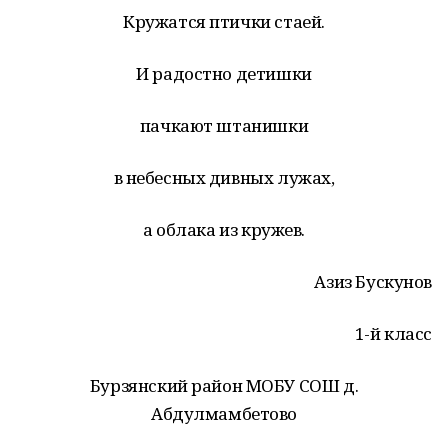
Кружатся птички стаей.
И радостно детишки
пачкают штанишки
в небесных дивных лужах,
а облака из кружев.
Азиз Бускунов
1-й класс
Бурзянский район МОБУ СОШ д.
Абдулмамбетово